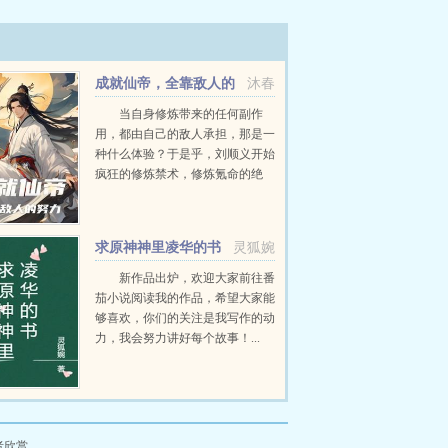
成就仙帝，全靠敌人的
沐春
努力
当自身修炼带来的任何副作
用，都由自己的敌人承担，那是一
种什么体验？于是乎，刘顺义开始
疯狂的修炼禁术，修炼氪命的绝
招。甚至开始疯狂的修炼透支根基
的功法。一是求快速提升实力，二
是这些东西很强，三是，反正一
求原神神里凌华的书
灵狐婉
切...
新作品出炉，欢迎大家前往番
茄小说阅读我的作品，希望大家能
够喜欢，你们的关注是我写作的动
力，我会努力讲好每个故事！...
者欣赏。