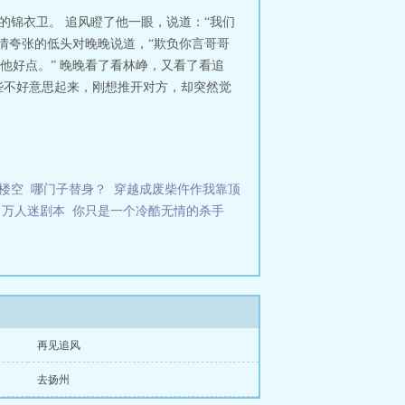
的锦衣卫。 追风瞪了他一眼，说道：“我们
表情夸张的低头对晚晚说道，“欺负你言哥哥
他好点。” 晚晚看了看林峥，又看了看追
些不好意思起来，刚想推开对方，却突然觉
楼空
哪门子替身？
穿越成废柴仵作我靠顶
了万人迷剧本
你只是一个冷酷无情的杀手
再见追风
去扬州