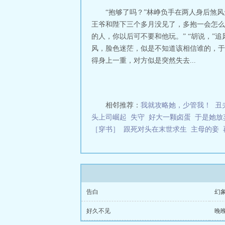
“抱够了吗？”林峥负手在两人身后煞
王爷和陛下三个多月没见了，多抱一会怎么了
的人，你以后可不要和他玩。” “胡说，”
风，脸色迷茫，似是不知道该相信谁的，于
得身上一重，对方似是突然失去...
相邻推荐：
我就攻略她，少管我！
丑
头上司崛起
失守
好大一颗卤蛋
于是她放
［穿书］
跟死对头在末世求生
主母的妾
告白
幻
好久不见
晚