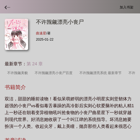
加入书架
不许觊觎漂亮小丧尸
曲速星
/著
2025-01-22
最新章节：
第 24 章
不许觊觎美貌
不许觊觎漂亮小丧尸百度
不许觊觎漂亮系统 最新章节
不许
凯觎漂亮小丧尸
不许觊觎漂亮系统免费读
不许觊觎美貌的窝囊夫 最新章节更
书籍简介
新时间
不许觊觎漂亮小丧尸gl
不许觊觎漂亮系统 免费阅读
不许瞧
不许
双洁，甜甜的睡前读物！看似呆萌娇弱的漂亮小明星实则坚韧体力
觊觎美貌的窝囊夫最新章节更新
不许觊觎漂亮小丧尸免费阅读全文
不许觊觎漂
超强的小丧尸vs看似毒舌暴躁的高冷影后实则心软爱脑补的粘人精1
亮小丧尸番外免费阅读
不许觊觎漂亮小丧尸by曲速星
上一秒还在朝着变异植物吼叫抢食物的小丧尸曲星星下一秒就穿越
到现代世界。好消息她收获了一个叫江肆的系统指导。坏消息她要
扮演一个人类。收起尖牙，戴上美瞳，抛弃那些人类看起来很恶心
的食物，不允许睡在阴暗狭窄的地方......还有最重要的一点：不许咬