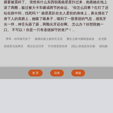
膜要被震碎了。 突然有什么东西朝着曲星星扑过来，抱着她在地上
滚了两圈，躲过被大卡车碾成两节的命运。 “你怎么回事？红灯了还
站在路中间，找死吗？” 曲星星趴在女人柔软的身体上，鼻尖撞在了
身下人的肩膀上，她吸了吸鼻子，嗅到了一股香甜的气息，感觉牙
尖一痒，伸舌头舔了舔，两颗尖牙还在啊。 怎么办？好想咬她一
口。 不可以！你是一只有道德操守的丧尸！...
养宰，却半路夭折了
狐狸在废土捡到天灾后
重生之睁大眼睛选老攻
在无限
游戏里当发牌员
西汉生活日常
竹马情变质实录
[综]人杰地灵东京都
假结婚
之后意外揣崽离不掉了
忘记老婆是蛇妖了
哒宰是啾也的喵
阴湿男鬼如何与琴
酒达成HE
请猜出下一个锚点 [星际]
被长公主巧取豪夺后
信息素缺失［星
际］
打排球吗？以自由之名！
[HP]星空之下
和妖怪世代一起打排球
史莱姆
首 页
目录
阅读
想和大家交朋友
【贞不动】礼服与甘酒
和死对头开毛茸茸园林后
楚凌天小说
全集阅读
警报真龙出狱笔趣阁超前更新
老婆跑后带娃逆袭崛起高武世界泰南
叶楚姜君瑶小说全集阅读
萧诺小说全集阅读
世子无双笔趣阁超前更新
萧逸
搜 索
苏颜镇天神医大结局+(番外)
鸿蒙霸体诀笔趣阁超前更新
李湛小说全集阅读
苏
文陆晚风阎王下山大结局+(番外)