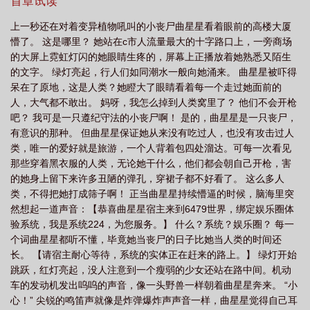
人！江肆化身温柔经纪人，全方位爆改小丧尸，送她上综艺先混个
首章试读
眼熟。没才艺？只有美貌？江肆：星星，你多干点活，反正丧尸不
上一秒还在对着变异植物吼叫的小丧尸曲星星看着眼前的高楼大厦
会累。曲星星：好。于是小明星撸起袖子就是干：做饭？秒了。洗
懵了。 这是哪里？ 她站在c市人流量最大的十字路口上，一旁商场
衣服？放着我来。搬东西？这还不简单。网友1号：想不到曲星星小
的大屏上霓虹灯闪的她眼睛生疼的，屏幕上正播放着她熟悉又陌生
小的身躯藏着大大的能量啊。网友2号：这菜烧的，看得我都流口水
的文字。 绿灯亮起，行人们如同潮水一般向她涌来。 曲星星被吓得
了。网友3号：合理怀疑她就一个充电宝。网友4号：这哪里是花
呆在了原地，这是人类？她瞪大了眼睛看着每一个走过她面前的
瓶？简直就是不锈钢水杯啊！很快曲星星就收获了一个标签：居家
人，大气都不敢出。 妈呀，我怎么掉到人类窝里了？ 他们不会开枪
必备。2曲星星觉得上综艺哪哪都好，就是那影后夏涵清实在是讨
吧？ 我可是一只遵纪守法的小丧尸啊！ 是的，曲星星是一只丧尸，
厌，简直就是把嫌弃你这三个字写在了脸上。曲星星：肆肆姐，我
有意识的那种。 但曲星星保证她从来没有吃过人，也没有攻击过人
真的有这么蠢吗？为什么她老骂我傻子？江肆：她不喜欢你是她的
类，唯一的爱好就是旅游，一个人背着包四处溜达。可每一次看见
问题，星星你别理她。曲星星：好。直到有一天晚上，曲星星发现
那些穿着黑衣服的人类，无论她干什么，他们都会朝自己开枪，害
自己在夏涵清的床上醒来，嘴里咬着的好像是？夏涵清的手？夏涵
的她身上留下来许多丑陋的弹孔，穿裙子都不好看了。 这么多人
清：这和我没关系，这么多天都是你爬床咬我的，都是你的错。好
类，不得把她打成筛子啊！ 正当曲星星持续懵逼的时候，脑海里突
吧，这还真是我的错.......3惹不起还躲不过吗？换个宿舍不就行了？
然想起一道声音：【恭喜曲星星宿主来到6479世界，绑定娱乐圈体
曲星星：姐姐，对不起，我已经申请换宿舍了。可谁能告诉他为什
验系统，我是系统224，为您服务。】 什么？系统？娱乐圈？ 每一
么夏涵清不乐意了啊!直接锁上了宿舍的门，是要偷偷把她杀了吗?曲
个词曲星星都听不懂，毕竟她当丧尸的日子比她当人类的时间还
星星举双手投降：姐姐，我很多天没洗澡了，真的不好吃!夏涵清把
长。 【请宿主耐心等待，系统的实体正在赶来的路上。】 绿灯开始
她揪回来，圈在墙角，暴力的敲了敲她的脑袋：你的脑袋里都在想
跳跃，红灯亮起，没人注意到一个瘦弱的少女还站在路中间。机动
什么？不许走，我们还没扯平，你也给我咬一口。曲星星：谁能告
车的发动机发出呜呜的声音，像一头野兽一样朝着曲星星奔来。 “小
诉我到底是怎么回事？！于是一头蒙的小丧尸就被告白，推倒，吃
心！” 尖锐的鸣笛声就像是炸弹爆炸声声音一样，曲星星觉得自己耳
掉了。排雷：受傻傻的，无脑小甜文，不定时抓虫，弃文勿告知。