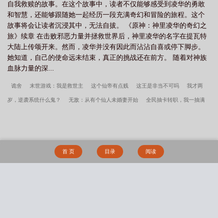
自我救赎的故事。在这个故事中，读者不仅能够感受到凌华的勇敢
和智慧，还能够跟随她一起经历一段充满奇幻和冒险的旅程。这个
故事将会让读者沉浸其中，无法自拔。 《原神：神里凌华的奇幻之
旅》续章 在击败邪恶力量并拯救世界后，神里凌华的名字在提瓦特
大陆上传颂开来。然而，凌华并没有因此而沾沾自喜或停下脚步。
她知道，自己的使命远未结束，真正的挑战还在前方。 随着对神族
血脉力量的深...
诡舍
末世游戏：我是救世主
这个仙帝有点贱
这王是非当不可吗
我才两
岁，逆袭系统什么鬼？
无敌：从有个仙人未婚妻开始
全民抽卡转职，我一抽满
命！
我的夫君权倾朝野
兽能转化：带着SSS级老婆无敌
全球异能：开局觉醒
紫霄神雷
上城之下
天灾游戏：带领全人类活到最后
说好重生女帝，怎么成我
舔狗了？
湮与重生
机娘纪元：我的机娘都是世界级
从1998开始，我成为足坛
首 页
目录
阅读
教父
神豪：开局高考，走向人生巅峰
高武：无限分身，开局撑死S异兽
别人练
功吃苦，你直接速通高武？
痛觉免疫，担心反派不够变态
林逸阴影帝国笔趣阁
被贵妃配给太监当对食后番外篇
主角林逸小说番外
主角孟晚溪傅谨修霍厌小说
搜 索
番外
都重生了谁考公务员啊免费全集阅读
阴影帝国番外篇
阴影帝国全文无删
减
孟晚溪傅谨修霍厌他比前夫炙热笔趣阁
被贵妃配给太监当对食后全文无删减