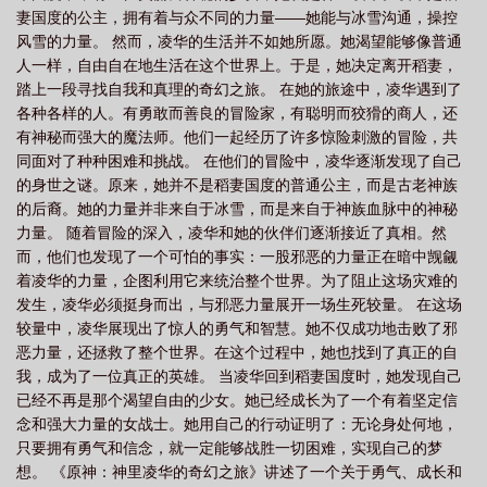
妻国度的公主，拥有着与众不同的力量——她能与冰雪沟通，操控
cv
原神神里凌华的传说任务
原神神里凌华强吗
原神神里凌华的武
风雪的力量。 然而，凌华的生活并不如她所愿。她渴望能够像普通
器
神里凌华的圣遗物在哪刷
原神神里凌华教学
原神神里凌华剧情
神里
人一样，自由自在地生活在这个世界上。于是，她决定离开稻妻，
凌华
原神凌华的人物设定
元神神里凌华什么时候出
原神神里凌华和
踏上一段寻找自我和真理的奇幻之旅。 在她的旅途中，凌华遇到了
各种各样的人。有勇敢而善良的冒险家，有聪明而狡猾的商人，还
魈
原神 神里凌华的武器
原神神里凌华圣遗物在哪刷
原神神里凌华是什么
有神秘而强大的魔法师。他们一起经历了许多惊险刺激的冒险，共
属性
原神凌华怎么样
原神神里凌华带什么圣遗物
元神神里凌华
元神角
同面对了种种困难和挑战。 在他们的冒险中，凌华逐渐发现了自己
色神里凌华
原神中神里凌华
原神的神里绫华
原神神里凌华强度
原神神
的身世之谜。原来，她并不是稻妻国度的普通公主，而是古老神族
的后裔。她的力量并非来自于冰雪，而是来自于神族血脉中的神秘
里凌华角色演示
原神神里凌华几星
原神神里凌华
原神神里绫华技能
原
力量。 随着冒险的深入，凌华和她的伙伴们逐渐接近了真相。然
神神里凌华是主c吗
原神 绫华
原神神里绫华的传说任务
原神神里绫华
而，他们也发现了一个可怕的事实：一股邪恶的力量正在暗中觊觎
着凌华的力量，企图利用它来统治整个世界。为了阻止这场灾难的
发生，凌华必须挺身而出，与邪恶力量展开一场生死较量。 在这场
较量中，凌华展现出了惊人的勇气和智慧。她不仅成功地击败了邪
恶力量，还拯救了整个世界。在这个过程中，她也找到了真正的自
我，成为了一位真正的英雄。 当凌华回到稻妻国度时，她发现自己
已经不再是那个渴望自由的少女。她已经成长为了一个有着坚定信
念和强大力量的女战士。她用自己的行动证明了：无论身处何地，
只要拥有勇气和信念，就一定能够战胜一切困难，实现自己的梦
想。 《原神：神里凌华的奇幻之旅》讲述了一个关于勇气、成长和