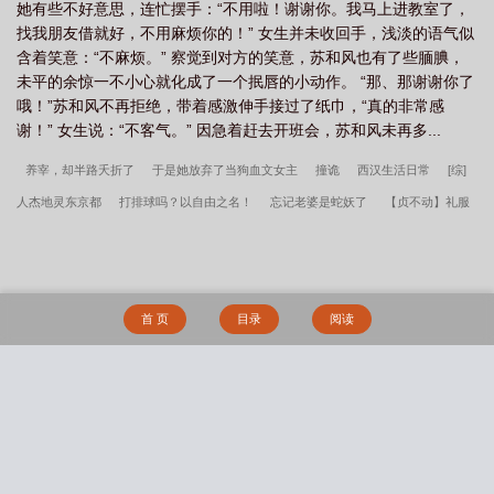
她有些不好意思，连忙摆手：“不用啦！谢谢你。我马上进教室了，
找我朋友借就好，不用麻烦你的！” 女生并未收回手，浅淡的语气似
含着笑意：“不麻烦。” 察觉到对方的笑意，苏和风也有了些腼腆，
未平的余惊一不小心就化成了一个抿唇的小动作。 “那、那谢谢你了
哦！”苏和风不再拒绝，带着感激伸手接过了纸巾，“真的非常感
谢！” 女生说：“不客气。” 因急着赶去开班会，苏和风未再多...
养宰，却半路夭折了
于是她放弃了当狗血文女主
撞诡
西汉生活日常
[综]
人杰地灵东京都
打排球吗？以自由之名！
忘记老婆是蛇妖了
【贞不动】礼服
与甘酒
狐狸在废土捡到天灾后
[HP]星空之下
史莱姆想和大家交朋友
被长公
主巧取豪夺后
被诸神追杀的日子（快穿）
跟死对头在末世求生
哒宰是啾也的
喵
阴湿男鬼如何与琴酒达成HE
和妖怪世代一起打排球
竹马情变质实录
不
首 页
目录
阅读
许觊觎漂亮小丧尸
假结婚之后意外揣崽离不掉了
楚凌天小说全集阅读
警报真
龙出狱笔趣阁超前更新
老婆跑后带娃逆袭崛起高武世界泰南
叶楚姜君瑶小说全集
阅读
萧诺小说全集阅读
世子无双笔趣阁超前更新
萧逸苏颜镇天神医大结局+
搜 索
(番外)
鸿蒙霸体诀笔趣阁超前更新
李湛小说全集阅读
苏文陆晚风阎王下山大
结局+(番外)