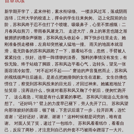
首章试读
梅嗅免费阅读TXT
却把青梅嗅是什么意思
倚门回首
依门回首却把青梅
新学期开学了，孟末仲初，素水衔绿绦。 一缕凉风过耳，落成阴雨
嗅
点绛唇中为何要倚门回首却把青梅嗅
却把青梅嗅全文注音
却把青梅嗅表
连绵，江州大学的校道上，撑伞的学生往来匆匆。 迈上化院前的台
达了什么
回首却把青梅嗅
李清照倚门回首
袜刬金钗溜和羞走倚门回首却把
阶，苏和风终于忍不住打了个喷嚏。吸吸鼻子，心里不禁感慨：二
月春风似剪刀，带雨春风屠龙刀。 走进大厅，身上的寒意也随之渐
青梅嗅
却把青梅嗅全词注音
却把青梅嗅免费全文阅读
却把青梅嗅中的青梅
被拥挤的嘈杂声驱散，苏和风低头收起伞，脚下快步往里走去。她
是什么
倚梅回首却把青梅嗅
羞走倚门回首却把青梅嗅
却把青梅嗅全
刚准备拐走楼梯，左肩却突然被人猛地一撞。 雨天的地面本就湿
词
你们回首却把青梅嗅
何羞走倚门回首却把青梅嗅
倚门走
和羞
滑，毫无防备的苏和风踉跄了一下，眼看站不住，忽然，手臂被人
紧紧拉住，扶好。连带一阵缥缈的淡香。 预料的事情没有发生，有
走
却把青梅嗅耳东霁免费阅读
却把青梅嗅耳东霁
惊无险。终于站稳了脚跟，苏和风边平着心气，边转头，望见一张
面容清冷如雪。 “对不起对不起——” 窘迫的声音戛然而止，苏和风
的视线循声往后越去。是差点把她撞倒的女生在道歉。 女生仿佛也
愣住了，察觉到苏和风投来的目光后，才回过神来。她尴尬地扯了
扯笑容，没再说什么，快速对着苏和风又鞠了个躬后，便匆忙跑开
了。 这么着急，可能是有什么要紧的事吧。 苏和风只能这么无奈地
想了。 “还好吗？” 臂上的力度早已褪下，旁人先开了口。 苏和风望
向那张姣好的面容，顿了顿，下意识后退了一步，拉开距离，连忙
道谢：“还好还好，谢谢、谢谢！” 这种时候都是词穷的，唯有道
谢。 对面人笑了笑，递过了一包纸巾。 苏和风看看纸巾，看看自
己，反应了两秒，才注意到自己的外套不巧被雨伞蹭湿了一大片。