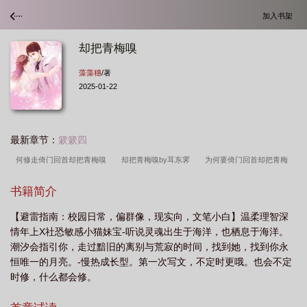
加入书架
却把青梅嗅
藻藻穗
/著
2025-01-22
最新章节：
簌簌四
何修走倚门回首却把青梅嗅
却把青梅嗅by耳东霁
为何要倚门回首却把青梅
嗅
和着走倚门回首却把青梅嗅
却把青梅嗅上一句
却把青梅嗅百度
书籍简介
TXT
却把青梅嗅的青梅指的是梅花还是梅子呢
李清照的和羞走
却把青梅嗅
【避雷指南：校园日常，偏群像，现实向，文笔小白】温柔理智深
txt
却把青梅嗅李清照
椅门回首
李清照和羞走倚门回首却把青梅嗅
李
情年上X社恐敏感小猫妹宝-听说灵魂出生于海洋，也栖息于海洋。
清照回首却把青梅嗅
门回首却把青梅嗅
李清照为何要倚门回首却把青梅
潮汐会指引你，走过黯旧的离别与荒寂的时间，找到她，找到你永
嗅
李清照点绛唇中为何要倚门回首却把青梅嗅
倚门口首却把青梅嗅
却把青
恒唯一的月亮。-慢热成长型。第一次写文，不定时更哦。也会不定
时修，什么都会修。
梅嗅的意思
却把青梅嗅全文阅读
却把青梅嗅全诗赏析
却把青梅嗅醉里插
花
却把青梅嗅的故事
却把青梅嗅什么意思
倚门回首却把青梅嗅
却把青