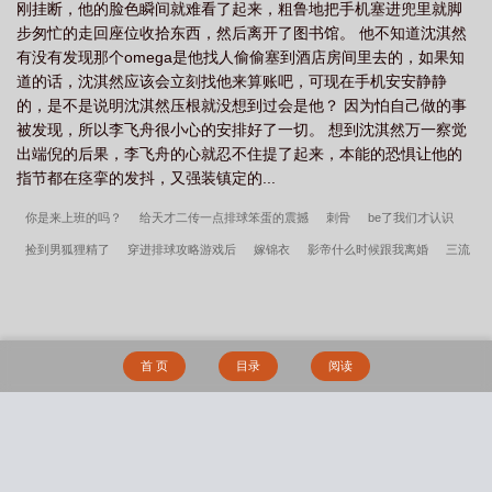
刚挂断，他的脸色瞬间就难看了起来，粗鲁地把手机塞进兜里就脚
步匆忙的走回座位收拾东西，然后离开了图书馆。 他不知道沈淇然
有没有发现那个omega是他找人偷偷塞到酒店房间里去的，如果知
道的话，沈淇然应该会立刻找他来算账吧，可现在手机安安静静
的，是不是说明沈淇然压根就没想到过会是他？ 因为怕自己做的事
被发现，所以李飞舟很小心的安排好了一切。 想到沈淇然万一察觉
出端倪的后果，李飞舟的心就忍不住提了起来，本能的恐惧让他的
指节都在痉挛的发抖，又强装镇定的...
你是来上班的吗？
给天才二传一点排球笨蛋的震撼
刺骨
be了我们才认识
捡到男狐狸精了
穿进排球攻略游戏后
嫁锦衣
影帝什么时候跟我离婚
三流
咒术师芙莉莲
死遁而已，他怎么疯了
和直男邻居走向幸福生活
燎原
小眉
弯
穿越后把奇犽当5t5代餐了
[葬送的芙莉莲]The End
娇妩无情（双重生）
什么？我夫君才是大反派？！
主角攻受都粘上了我[穿书]
治愈你，拥抱你［快
首 页
目录
阅读
穿］
最后一个凶手
林逸阴影帝国笔趣阁
被贵妃配给太监当对食后番外篇
主
角林逸小说番外
主角孟晚溪傅谨修霍厌小说番外
都重生了谁考公务员啊免费全集
阅读
阴影帝国番外篇
阴影帝国全文无删减
孟晚溪傅谨修霍厌他比前夫炙热笔
搜 索
趣阁
被贵妃配给太监当对食后全文无删减
主角沈轻纾傅斯言小说番外