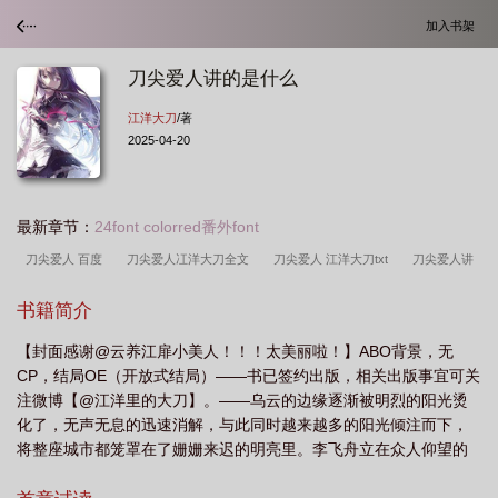
加入书架
刀尖爱人讲的是什么
江洋大刀
/著
2025-04-20
最新章节：
24font colorred番外font
刀尖爱人 百度
刀尖爱人冮洋大刀全文
刀尖爱人 江洋大刀txt
刀尖爱人讲
的是
刀尖爱人排雷
刀尖爱人by狄醉山讲的什么
刀尖爱人by江洋在线阅
书籍简介
读
刀尖爱人by江洋大盗
刀尖爱人txt
刀尖爱人免费全文免费
刀尖爱人
【封面感谢@云养江扉小美人！！！太美丽啦！】ABO背景，无
作全江洋大刀
刀尖爱人狄丘山免费阅读
刀尖爱人by狄醉山
刀尖爱人简
CP，结局OE（开放式结局）——书已签约出版，相关出版事宜可关
介
刀尖爱人今日复明日
刀尖爱人全文免费阅读
刀尖爱人车
刀尖爱人
注微博【@江洋里的大刀】。——乌云的边缘逐渐被明烈的阳光烫
by狄醉山笔趣阁
刀尖爱人by江洋大刀讲透剧
刀尖爱人by冮洋大刀
刀尖爱
化了，无声无息的迅速消解，与此同时越来越多的阳光倾注而下，
将整座城市都笼罩在了姗姗来迟的明亮里。李飞舟立在众人仰望的
人by江洋大刀
刀尖爱人by江洋大刀全文阅读
刀尖爱人by江洋大刀讲的什
主席台上，阴影中的面容一寸寸的被光照亮了，眼眸里也盈满了灿
么
刀尖爱人狄醉山
刀尖爱人txt江洋大刀
刀尖爱人讲的什么
刀尖爱人