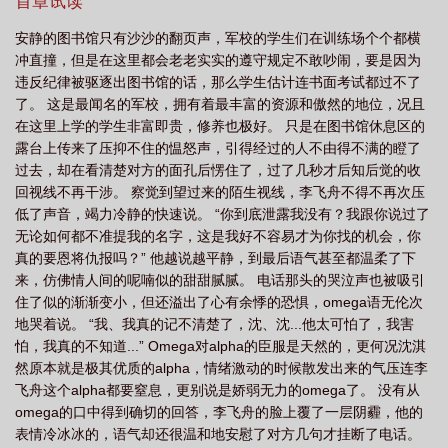
烂的光晕，漆黑的眼瞳剔透又明润。他抬眼看向明朗的天空，目光
首章试读
图片
刀尖爱人大刀笔趣阁内容
刀尖爱人冮洋大刀阅读
刀尖爱人by江阳大
晃了晃，然后很轻的笑了一下，说。“泥潭会很脏会臭，会拖着你的
安静的图书馆只有沙沙的翻页声，军校的学生们在训练场个个都横
脚弄脏你的衣服，但你想要走出去，就能走得出去。”
刀
刀尖爱人完整
刀尖爱人讲的是什么
刀尖爱人在线阅读
刀尖爱人江洋
冲直撞，但是在这里都会老老实实的遵守规定不敢吵闹，要是因为
大刀
刀尖爱人by
刀尖爱人大刀全文TXT
刀尖爱人冮洋大刀
刀尖爱人
违反纪律被驱逐出图书馆的话，那么学生估计连书面考试都过不了
了。 这是最闻名的军校，拥有着最丰富的资源和傲然的地位，况且
by狄醉山免费阅读
刀尖爱人菠萝笔记
在这里上学的学生非富即贵，修养也极好。 只是在图书馆休息区的
露台上传来了压抑不住的愠怒声，引得经过的人不由得不满的瞪了
过去，却在看清楚对方的面孔后愣住了，过了几秒才后知后觉的收
回视线不再干涉。 察觉到望过来的陌生视线，李飞舟不得不再次压
低了声音，竭力冷静的快速说。 “你到底泄露我没有？我跟你说过了
无论如何都不准提我的名字，这是我好不容易才为你找的机会，你
真的要恩将仇报吗？” 他越说越平静，到最后语气甚至都温柔了下
来，仿佛情人间的呢喃似的甜甜腻腻。 电话那头的哭泣声也被吸引
住了似的渐渐变小，但还溢出了心有余悸的恐惧，omega语无伦次
地哭着说。 “我、我真的记不清楚了，沈、沈...他太可怕了，我害
怕，我真的不知道...” Omega对alpha的臣服是天然的，更何况沈淇
然原本就是极其优质的alpha，情绪激动的时候散发出来的气压连李
飞舟这个alpha都要窒息，更别说是娇弱无力的omega了。 没有从
omega的口中得到确切的回答，李飞舟的脸上覆了一层阴霾，他的
表情冷冰冰的，语气却还很温和地安慰了对方几句才挂断了电话。