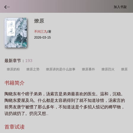
加入书架
燎原
不问三九
/著
2026-03-15
最新章节：
193
燎原奶粉
燎原之势
燎原讲的是什么故事
燎原番外
燎原烈火
燎原
读音
燎原晋江
燎原不问三九番外篇
燎原怎么读
燎原系统助力企业完善
书籍简介
ai端管理
燎原txt
燎原by不问三九讲的是什么故事
燎原微博截屏车
燎原
陶晓东有个瞎子弟弟，汤索言是弟弟最喜欢的医生。温和，沉稳。
乳业集团简介
燎原广播剧资源
燎原卡牌
燎原公司是一家上市公司
燎原
陶晓东爱屋及乌。什么都是太容易得到了就不知道珍惜，汤索言的
火
燎原机械取得弹链节专利
燎原烈火打一动物
燎原奶粉怎么样
燎原谁
前男友唐宁被惯了那么多年，不知道这是个多招人惦记的稀罕物，
是攻
燎原科技
现董事长
燎原by不问三九未删减txt百度
燎原txt百
说扔就扔了。扔完又想..
度
燎原智润合伙人甘南之旅落幕
燎原君
燎原by不问三九讲了什么
燎
首章试读
原-1激光武器系统装舰
燎原四字成语
燎原法庭周末加班办案
燎原乡
燎