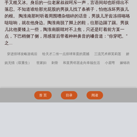
手又糙又冰。身后的一位老家叔叔呵斥一声，言语间却也听得出不
落忍。不知道谁给那光屁股的男孩儿找了条裤子，怕他冻坏男孩儿
的根。 陶淮南那时听着周围嘈杂细碎的话音，男孩儿牙齿冻得咯咯
哒哒响，就在他身边。陶淮南脱了脚上的鞋，往那边踢了踢。男孩
儿比他要矮上一些，陶淮南眼睛对不上焦，只还是盯着前方某一
点，下巴稍侧了侧，用感冒后带着种种鼻音的嗓音道：“你穿吧。”
之...
穿进排球攻略游戏后
给天才二传一点排球笨蛋的震撼
三流咒术师芙莉莲
娇
妩无情（双重生）
世家妇
刺骨
和直男邻居走向幸福生活
小眉弯
嫁锦衣
影帝什么时候跟我离婚
捡到男狐狸精了
be了我们才认识
[葬送的芙莉莲]The
End
最后一个凶手
你是来上班的吗？
施微
治愈你，拥抱你［快穿］
死遁
而已，他怎么疯了
主角攻受都粘上了我[穿书]
什么？我夫君才是大反派？！
林
首 页
目录
阅读
逸阴影帝国笔趣阁
被贵妃配给太监当对食后番外篇
主角林逸小说番外
主角孟
晚溪傅谨修霍厌小说番外
都重生了谁考公务员啊免费全集阅读
阴影帝国番外篇
阴影帝国全文无删减
孟晚溪傅谨修霍厌他比前夫炙热笔趣阁
被贵妃配给太监当
搜 索
对食后全文无删减
主角沈轻纾傅斯言小说番外