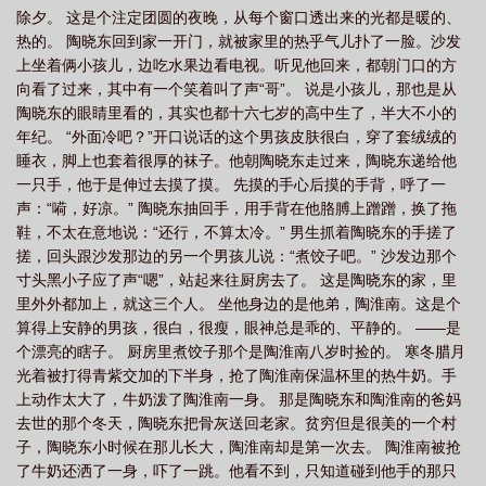
除夕。 这是个注定团圆的夜晚，从每个窗口透出来的光都是暖的、
原全文免费阅读无弹窗
燎原星火
燎原by喜酌
燎原拼音
燎原by不问三
热的。 陶晓东回到家一开门，就被家里的热乎气儿扑了一脸。沙发
九 百度txt
燎原之火
燎原百斩
燎原之势的意思
燎原广播剧cv配音
上坐着俩小孩儿，边吃水果边看电视。听见他回来，都朝门口的方
表
燎原之火是什么意思
燎原双语学校高中部学费
燎原双语学校
燎原不
向看了过来，其中有一个笑着叫了声“哥”。 说是小孩儿，那也是从
陶晓东的眼睛里看的，其实也都十六七岁的高中生了，半大不小的
问三九
燎原广播剧全集免费听
燎原职业技术学校
燎原中学
燎原喜
年纪。 “外面冷吧？”开口说话的这个男孩皮肤很白，穿了套绒绒的
酌
燎原计划
燎原之心
燎原1
燎原派出所电话号码
燎原广播
睡衣，脚上也套着很厚的袜子。他朝陶晓东走过来，陶晓东递给他
剧
燎原月刊
燎原乳业
燎原是什么意思
燎原讲的什么
燎原的意思解
一只手，他于是伸过去摸了摸。 先摸的手心后摸的手背，呼了一
声：“嗬，好凉。” 陶晓东抽回手，用手背在他胳膊上蹭蹭，换了拖
释
燎原野焰
燎原-1激光武器亮相
燎原全文加番外txt
燎原环保公布
鞋，不太在意地说：“还行，不算太冷。” 男生抓着陶晓东的手搓了
2025年全年预案
燎原职业技术学校官网
燎原冬阶
燎原的拼音
燎原by
搓，回头跟沙发那边的另一个男孩儿说：“煮饺子吧。” 沙发边那个
不问三九免费阅读
寸头黑小子应了声“嗯”，站起来往厨房去了。 这是陶晓东的家，里
里外外都加上，就这三个人。 坐他身边的是他弟，陶淮南。这是个
算得上安静的男孩，很白，很瘦，眼神总是乖的、平静的。 ——是
个漂亮的瞎子。 厨房里煮饺子那个是陶淮南八岁时捡的。 寒冬腊月
光着被打得青紫交加的下半身，抢了陶淮南保温杯里的热牛奶。手
上动作太大了，牛奶泼了陶淮南一身。 那是陶晓东和陶淮南的爸妈
去世的那个冬天，陶晓东把骨灰送回老家。贫穷但是很美的一个村
子，陶晓东小时候在那儿长大，陶淮南却是第一次去。 陶淮南被抢
了牛奶还洒了一身，吓了一跳。他看不到，只知道碰到他手的那只