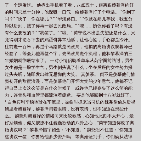
了一个鸡蛋饼。 他掏出手机看了看，八点五十，距离跟黎暮泽约好
帝什么时候跟我离婚全文免费观看
影帝主角第几章在一起的
影帝里什么时候在
的时间只差十分钟，他深吸一口气，给黎暮泽打了个电话。 “你到了
一起
影帝什么时候跟我离婚了
影帝两人什么时候在一起
影帝多少章在一起
吗？” “快了，你在哪儿？” “华溪路口。” “你就在那儿等我，我五分
的
影帝什么时候官宣
影帝什么时候跟我离婚程万里
影帝哪章在一起
影
钟以后到，接了你再一起去民政局。” “嗯……协议你看了吗？有没
有什么要改的？” “我签了。” “哦。” 芮宁说不出是失望还是什么，只
帝第几章确认关系
影帝最后结局
影帝什么时候公布恋情
影帝第几章在一起
觉得刚才硬吞下去的鸡蛋饼异常油腻，让他心慌，手心都是冷汗。
百科
影帝什么时候跟我离婚剧透
影帝多少章表白
影帝什么时候有老婆
往前走一百米，再过个马路就是民政局，他拟的离婚协议黎暮泽已
了
影帝多少章在一起
影帝什么时候跟我离婚全文免费阅读
影帝什么时候表
经签了，等会儿他再签个字，去民政局走个流程，他和黎暮泽的三
年婚姻就彻底结束了。 一对小情侣骑着单车从芮宁面前路过，男生
白
影帝主角什么时候在一起的
女生都是一脸学生气，男生侧头说了什么，坐在后座的女生努力探
过头去听，随即发出肆无忌惮的大笑。 真羡慕。 倒不是羡慕他们情
窦初开的甜蜜浪漫，而是羡慕他们开怀大笑的少年意气，他都不记
得自己上次这么笑是在什么时候了，或许他已经丧失了这么笑的能
力，连骨头和血管里都流淌着疲惫。 要是他能回到十八岁就好了。
* 白色宾利平稳地驶在车流里，被临时抓来当司机的魏尧偷偷从后视
镜里看黎暮泽，黎暮泽闭着眼睛，没有表情，也不知道在想些什
么。 魏尧对黎暮泽的情绪向来比较敏感，心知他此刻不太开心，最
好别烦他，偏又按捺不住蠢蠢欲动的八卦之心，“芮宁知道你改了离
婚协议吗？” 黎暮泽惜字如金：“不知道。” 魏尧忍不住道：“你知道
这协议一签，你要给他多少资产吗，等离婚证到手，你们俩从法律