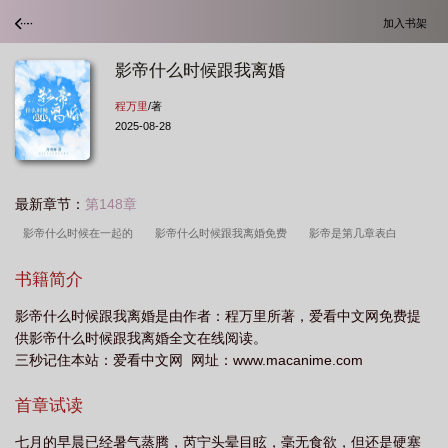
加入书架
影帝什么时候跟我离婚
程万里
/著
2025-08-28
最新章节：
第148章
影帝什么时候在一起的
影帝什么时候跟我离婚免费
影帝是第几章表白
的
影帝什么时候跟我离婚在线
影帝是几年一次
影帝什么时候写的
影帝
书籍简介
第几章在一起
影帝是第几章在一起的
影帝啥时候在一起
影帝完结了
影帝什么时候跟我离婚是由作者：程万里所著，爱看中文网免费提
吗
影帝第几章正式在一起
影帝离婚了吗
影帝最后在一起了么
影帝什么
供影帝什么时候跟我离婚全文在线阅读。
时候跟我离婚程
影帝结局在一起了吗
影帝啥时候表白
影帝第几章吵
三秒记住本站：爱看中文网 网址：www.macanime.com
架
影帝今年离婚了吗
影帝主角第几章在一起
影帝什么时候跟我离婚免费阅
首章试读
读
影帝一共多少章
影帝什么时候在一起
影帝结局是什么意思
影帝哪一
集在一起
影帝什么时候跟我离婚笔趣阁
影帝什么时候跟我离婚 齐鸢舞
影
七月的早晨已经暑气蒸腾，芮宁头晕目眩，毫无食欲，但还是硬塞