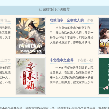
已完结热门小说推荐
驼岭老三
成就仙帝，全靠敌人的
沐春
努力
药当饭吃
当自身修炼带来的任何副作
道无敌很
用，都由自己的敌人承担，那是一
统，天才
种什么体验？于是乎，刘顺义开始
疯狂的修炼禁术，修炼氪命的绝
招。甚至开始疯狂的修炼透支根基
的功法。一是求快速提升实力，二
是这些东西很强，三是，反正一
葱土豆饼
东北往事之童养
作者姜不辣
切...
媳
员布局五
十岁的春妮被迫卖到井家大院
国足教练
做童养媳。在这里，她亲眼目睹了
这种人，
井家女人悲惨的经历她在井家的变
定，不能
故中被土匪抓走，被龙家的五少爷
葩规
救下山，从此和龙五一起走上抗日
的道路两个人也牵扯出一辈子的羁
绊。...
有小说为转载作品，所有章节均由网友上传，转载至本站只是为了宣传本书让更多读