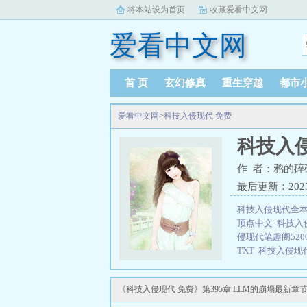
将本站设为首页
收藏爱看中文网
爱看中文网
首 页
玄幻修真
重生穿越
都市
爱看中文网
>
科技入侵现代 免费
科技入
作 者：鸦的碎
最后更新：2025-1
科技入侵现代全
顶点中文
科技入
侵现代笔趣阁520
TXT
科技入侵现
代笔趣阁无弹窗
窗最新章节
科技
《科技入侵现代 免费》第395章 LLM的崩塌最新章
笔趣阁txt
科技入
新章节笔趣阁
科