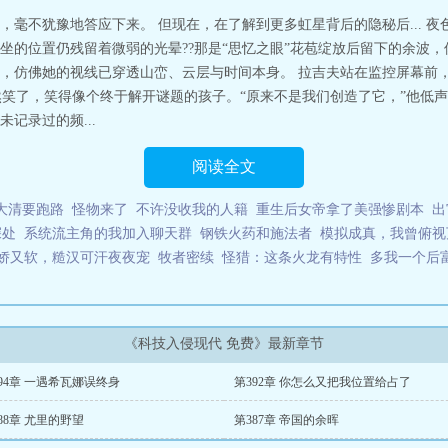
bahao
科技入侵现代笔趣阁手机版
科技入侵现代无弹窗
科技入侵现代笔趣
，毫不犹豫地答应下来。 但现在，在了解到更多虹星背后的隐秘后... 
资源
科技入侵现代无错字
科技入侵现代在线阅读免费完整版
科技入侵现代 
坐的位置仍残留着微弱的光晕??那是“思忆之眼”花苞绽放后留下的余波
技入侵现代笔趣阁免费阅读
科技入侵现代 免费
科技入侵现代入围科幻银河奖
，仿佛她的视线已穿透山峦、云层与时间本身。 拉吉夫站在监控屏幕前
盗
科技入侵现代奇书网
科技入侵现代免费阅读
科技文明入侵仙界
科技入侵现
他忽然笑了，笑得像个终于解开谜题的孩子。“原来不是我们创造了它，”他低
了吗
科技入侵现代笔趣阁最新章节
科技入侵现代 鸦的碎碎念
科技入侵现代无
侵现代全文
科技入侵现代TXT精校版
科技入侵现代笔趣阁无错
科技入侵现代
记录过的频...
技入侵现代在线阅读
科技入侵现代TXT免费
科技入侵现代txt全文免费阅读
科
侵大脑
科技入侵现代排行榜
科技入侵现代在线无弹窗
科技入侵现代在线阅读
阅读全文
费
科技文明入侵修真文明的
科技入侵现代最新
科技入侵现代全本免费
科技入
阅读
科技入侵现代免费全文阅读5200
科技入侵现代全集txt免费
科技入侵异
大清要跑路
怪物来了
不许没收我的人籍
重生后女帝拿了美强惨剧本
出
60年的科技数据，却成了没有身份的“黑户”。他不得不用一篇伪造的论文混入N
深处
系统流主角的我加入聊天群
钢铁火药和施法者
模拟成真，我曾俯视
在土星五号图纸上偷藏霍尔推进器的设计；深夜，他在唐人街地下室用老式电报
空电梯”概念，科罗廖夫的笔记本上留下“量子通信”草图……在20世纪60年代成
娇又软，糙汉可汗夜夜宠
牧者密续
怪猎：这条火龙有特性
多我一个后
预算，在国会舌战群儒，在全球高校集结群雄，在全球科研合作挥斥方遒。202
在国会山面对技术盗窃的指控脚带电子镣铐。历尽千辛万苦回到华国后打造托拉
，开启土卫五的大改造计划。这场跨越时空的豪赌中，他既是历史的幽灵，也是
界点燃。科技入侵现代
《科技入侵现代 免费》最新章节
94章 一遇希瓦娜误终身
第392章 你怎么又把我位置给占了
88章 尤里的野望
第387章 帝国的余晖