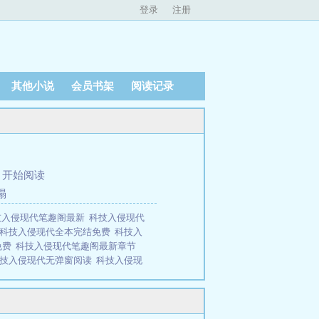
登录
注册
其他小说
会员书架
阅读记录
、
开始阅读
塌
技入侵现代笔趣阁最新
科技入侵现代
科技入侵现代全本完结免费
科技入
免费
科技入侵现代笔趣阁最新章节
技入侵现代无弹窗阅读
科技入侵现
窗
科技入侵现代txt
科技入侵现代无弹
入侵现代手打无错字版
科技入侵现代
著
科技入侵现代在线
科技入侵现代最
趣阁
科技入侵现代最新章节在线阅