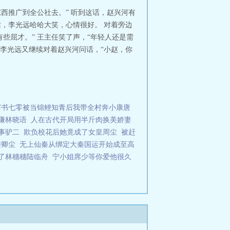
西推广到全公社去。” 听到这话，赵兴河有
话，李光远哈哈大笑，心情很好。 对着旁边
些屈才。” 王主任笑了声，“年轻人还是需
，李光远又继续对着赵兴河问话，“小赵，你
穿书七零被当锦鲤知青后我带全村奔小康唐
谦林晓语
人在古代开局用半斤肉换美娇妻
事驴二
欺负校花后她竟成了女皇周尘
被赶
陆卿尘
无上仙秦从绑定大秦国运开始成至高
了林穗穗陆临舟
宁小姐席少等你爱他很久