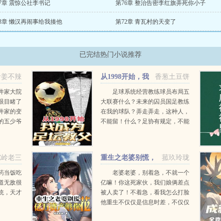
7章 震惊公社李书记
第76章 整治告密李红旗弄死你小子
3章 懒汉再闹事给我揍他
第72章 青瓦村的天变了
已完结热门小说推荐
者姜不辣
从1998开始，我
香葱土豆饼
成为足坛教父
井家大院
足球系统经营教练球员布局五
眼目睹了
大联赛什么？未来的囚员国足教练
井家的变
在我的球队？弄走弄走，这种人，
的五少爷
不能留！什么？足协有规定，不能
走上抗日
自由交易球员？哪来的奇葩规
辈子的羁
定，...
驼岭老三
重生之老婆别慌，
菰玖玲珑
亿万资产够你花
药当饭吃
老婆老婆，别着急，不就一个
道无敌很
亿嘛！你这死家伙，我们娘俩差点
统，天才
被人卖了！不着急，看我怎么打脸
他重生不仅仅是信息时差，不仅仅
是系统资源，还有无限摄取的脑洞