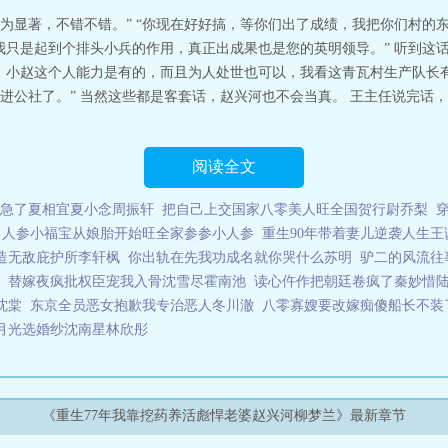
为显著，不错不错。” “你现在好好搞，等你们出了成绩，我把你们村的东
我只是起到个排头小兵的作用，真正出成果也是您的英明领导。” 听到这
，小赵这个人能力是有的，而且为人处世也可以，我看这青瓦村生产队长有
进公社了。” 当然这些都是客套话，赵兴河也不会当真。 王主任说完话
阅读全文
急了夏相宜夏小念周振轩
把自己上交国家八零美人旺全国贺行尉乔梨
人参小福宝从娘胎开始旺全家参参小人参
重生90年带着妻儿逆袭人生王
造无敌庇护所李轩枫
你出轨在先我功成名就你哭什么苏明
驴二的风流往
替嫁夜疯批权臣宠我入骨沈雪尽霍南池
读心仵作把朝廷卷疯了秦妙惜
沈棠
东京全员恶女抱歉我专治恶人冬川澈
八零寡嫂要改嫁痴傻船长不装
月光选婚纱沈南星林欣彤
《重生77年我靠挖药养活彪悍老婆赵兴河柳梦兰》最新章节