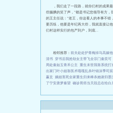
，我们走了一段路，就你们村的成果最
些腼腆的笑了声，“都是书记您领导有方，
的王主任说：“老王，你这看人的本事不错
要历练，他要是年纪再大些，我就直接让他
们村这样实行的包产到户，到底...
相邻推荐：
前夫处处护青梅掉马高嫁他
清书
穿书后我抢劫女主带飞全宗门秦奕可
周处秦如玉青禾公主
重生末世我靠系统打
出家门叶小姐靠医术嘎嘎乱杀叶锦沫季司宸
赢玄
嫡姐害死全家重生归来棒杀她谢归墨
了宁安唐梦秦望
确诊胃癌当天段总在给白