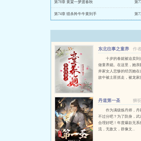
第78章 黄粱一梦渡春秋
第7
第74章 猎杀羚牛牛黄到手
第7
东北往事之童养
作
媳
十岁的春妮被迫卖到
做童养媳。在这里，她亲
井家女人悲惨的经历她在
故中被土匪抓走，被龙家
救下山，从此和龙五一起
的道路两个人也牵扯出一
绊。...
丹道第一圣
狮
作为满级炼丹师，丹
不过分吧？为了防身，武
合理好吧！年度爆款无系
流，无敌文，群像文...