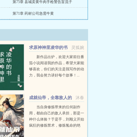
第75章 县城卖黄牛肉手枪警告盲流子
第71章 药材公司急需牛黄
求原神神里凌华的书
灵狐婉
新作品出炉，欢迎大家前往番
茄小说阅读我的作品，希望大家能
够喜欢，你们的关注是我写作的动
力，我会努力讲好每个故事！...
成就仙帝，全靠敌人的
沐春
努力
当自身修炼带来的任何副作
用，都由自己的敌人承担，那是一
种什么体验？于是乎，刘顺义开始
疯狂的修炼禁术，修炼氪命的绝
招。甚至开始疯狂的修炼透支根基