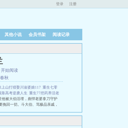
登录
注册
其他小说
会员书架
阅读记录
兰
、
开始阅读
渡春秋
靠上山打猎娶川渝婆娘117
重生七零
7我靠高考逆袭人生
重生77挖药养活老
一世他被大伯活埋，彪悍老婆拿刀守护
要挽回一切。斗大伯、骂极品亲戚，
彪悍老婆过没羞没燥的生活！重生77