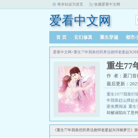
将本站设为首页
收藏爱看中文网
爱看中文网
首 页
玄幻修真
重生穿越
都市
爱看中文网
>
重生77年我靠挖药养活彪悍老婆赵兴河
重生7
作 者：夏门首
最后更新：2025-0
重生1977我靠
年我靠赶山撑起
婆免费阅读
重生
却被诬陷出了意
给彪悍老婆最好
年我靠挖药养活
《重生77年我靠挖药养活彪悍老婆赵兴河柳梦兰》第