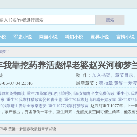
搜索
小说
军史小说
网游小说
科幻小说
灵异小说
言情小说
柳梦兰
7年我靠挖药养活彪悍老婆赵兴河柳梦
徒
动 作：
加入书架
、
章节目录
5-07 04:23:46
最新章节：
第78章 黄粱一梦
打猎致富免费阅读
重生70我靠进山打猎迎娶川渝女知青全文免费阅读
重生七0我
全家
重生70我靠打猎致富娶知青全剧
重生70我靠赶山狩猎开始发家
重生197
70我靠进山养活全家秦志安
重生1977我靠打猎致富
赵兴河重生1977年，上
外，家产被占，穷困潦倒一辈子。重生归来，觉醒灵泉空间可催生药草，他发誓
的生活，大山中挖人参、采山货，偶尔还能打点野味，赵兴河凭借灵泉空间带着
彪悍老婆赵兴河柳梦兰
78章 黄粱一梦渡春秋最新章节试读