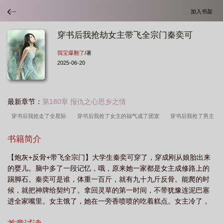
加入书架
穿书后我抢劫女主带飞全宗门秦奕可
我宝爆翻了
/著
2025-06-20
最新章节：
第180章 报仇之心思乡之情
穿书后我抢走了全星际
穿书后我抢了女主的福气成了团宠
穿书后我抢了男主
金手指暮七七
穿书后我抢了女主剧本全文免费阅读
穿书后我抢了女主剧本免费
书籍简介
阅读苏安安
穿书后我抢了女主的咸鱼剧本
穿书后我抢了女主的金手指
我抢
【炮灰+反骨+带飞全宗门】大学生秦奕可穿了，穿成刚从娘胎出来
了女主剧本
穿书后我抢了男主剧本全文阅读
穿书后我抢了女主金手指
的婴儿。脑中多了一段记忆，哦，原来她一家都是女主成修路上的
txt
穿书后我抢了女主金手指
穿书后我抢了女主剧本晋江
穿书后我抢了男
踢脚石。秦奕可是谁，体重一百斤，就有九十九斤反骨。能爬的时
主金手指乐文
穿书后我抢了女主金手指林毓晚
穿书后我抢了女主的剧本免费阅
候，就把神牌给契约了。拿回灵草的第一时间，不带犹豫连泥巴塞
进全家嘴里。女主饿了，她在一旁香喷喷的吃着糕点。女主冷了，
读
穿书后我抢了女主的金手指28
穿书后我抢了女主的团宠
穿书后我抢了
她穿着娘给她做的新棉袄在她面前跳舞。女主当牛做马，她被她哥
女主光环作者乔六爷
穿书后我抢走了全星际偶像
穿书后我被女主抢走了