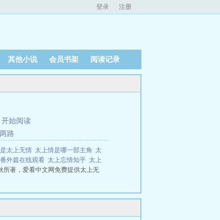
登录
注册
其他小说
会员书架
阅读记录
、
开始阅读
分两路
还是太上无情
太上情是哪一部主角
太
情番外篇在线观看
太上忘情知乎
太上
秋所著，爱看中文网免费提供太上无