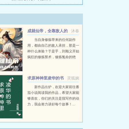
成就仙帝，全靠敌人的
沐春
努力
当自身修炼带来的任何副作
用，都由自己的敌人承担，那是一
种什么体验？于是乎，刘顺义开始
疯狂的修炼禁术，修炼氪命的绝
招。甚至开始疯狂的修炼透支根基
的功法。一是求快速提升实力，二
是这些东西很强，三是，反正一
求原神神里凌华的书
灵狐婉
切...
新作品出炉，欢迎大家前往番
茄小说阅读我的作品，希望大家能
够喜欢，你们的关注是我写作的动
力，我会努力讲好每个故事！...