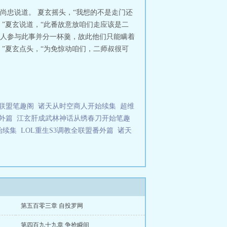
尚忠说道。 夏玄摇头，“我想的不是走门还
，”夏玄说道，“此番故意放咱们走应该是二
人参与此事并分一杯羹，故此他们只能瞒着
，”夏玄点头，“为免惊动咱们，二师叔很可
全联盟笔趣阁
诸天从时空商人开始续集
超维
外篇
江玄肝成武林神话从绣春刀开始笔趣
始续集
LOL重生S3调教全联盟番外篇
诸天
第五百零三章 自投罗网
第四百九十九章 争抢瞬间