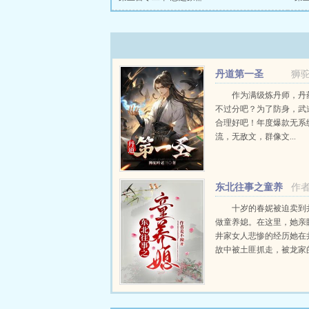
丹道第一圣
狮
作为满级炼丹师，丹
不过分吧？为了防身，武
合理好吧！年度爆款无系
流，无敌文，群像文...
东北往事之童养
作
媳
十岁的春妮被迫卖到
做童养媳。在这里，她亲
井家女人悲惨的经历她在
故中被土匪抓走，被龙家
救下山，从此和龙五一起
的道路两个人也牵扯出一
绊。...