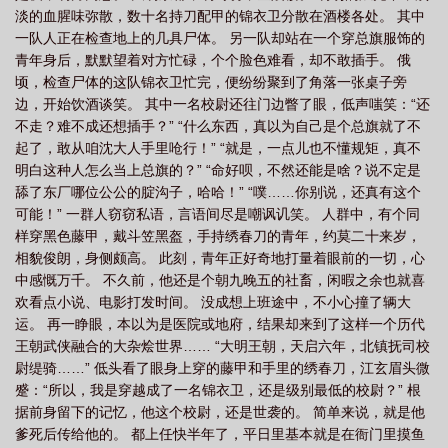
淡的血腥味弥散，数十名持刀配甲的锦衣卫分散在酒楼各处。 其中
一队人正在检查地上的几具尸体。 另一队却站在一个穿总旗服饰的
青年身后，默默望着对方忙碌，个个脸色难看，却不敢插手。 俄
顷，检查尸体的这队锦衣卫忙完，便纷纷聚到了角落一张桌子旁
边，开始饮酒谈笑。 其中一名校尉还往门边瞥了眼，低声嗤笑：“还
不走？难不成还想插手？” “什么东西，真以为自己是个总旗就了不
起了，敢从咱沈大人手里呛行！” “就是，一点儿也不懂规矩，真不
明白这种人怎么当上总旗的？” “命好呗，不然还能是啥？说不定是
舔了东厂哪位公公的腚沟子，哈哈！” “噗……你别说，还真有这个
可能！” 一群人窃窃私语，言语间尽是嘲讽讥笑。 人群中，有个同
样穿黑色藤甲，戴斗笠黑盔，手持绣春刀的青年，约莫二十来岁，
相貌俊朗，身侧颇高。 此刻，青年正好奇地打量着眼前的一切，心
中感慨万千。 不久前，他还是个朝九晚五的社畜，闲暇之余也就喜
欢看点小说、电影打发时间。 没成想上班途中，不小心撞了辆大
运。 再一睁眼，本以为是医院或地府，结果却来到了这样一个历代
王朝武侠融合的大杂烩世界…… “大明王朝，天启六年，北镇抚司校
尉缇骑……” 低头看了眼身上穿的藤甲和手里的绣春刀，江玄眉头微
蹙：“所以，我是穿越成了一名锦衣卫，还是级别最低的校尉？” 根
据前身留下的记忆，他这个校尉，还是世袭的。 简单来说，就是他
爹死后传给他的。 都上任快半年了，平日里基本就是在衙门里摸鱼