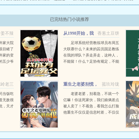
已完结热门小说推荐
者姜不辣
从1998开始，我
香葱土豆饼
成为足坛教父
井家大院
足球系统经营教练球员布局五
眼目睹了
大联赛什么？未来的囚员国足教练
井家的变
在我的球队？弄走弄走，这种人，
的五少爷
不能留！什么？足协有规定，不能
走上抗日
自由交易球员？哪来的奇葩规
辈子的羁
定，...
驼岭老三
重生之老婆别慌，
菰玖玲珑
亿万资产够你花
药当饭吃
老婆老婆，别着急，不就一个
道无敌很
亿嘛！你这死家伙，我们娘俩差点
统，天才
被人卖了！不着急，看我怎么打脸
他重生不仅仅是信息时差，不仅仅
是系统资源，还有无限摄取的脑洞
点子！...