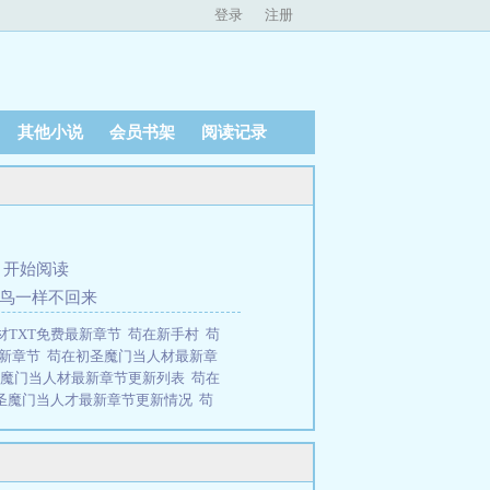
登录
注册
其他小说
会员书架
阅读记录
、
开始阅读
小鸟一样不回来
材TXT免费最新章节
苟在新手村
苟
最新章节
苟在初圣魔门当人材最新章
圣魔门当人材最新章节更新列表
苟在
圣魔门当人才最新章节更新情况
苟
魔门当人材最新章节目录全文阅读
苟
魔门当人材最新章节起点
苟在初圣魔
在初圣魔门当人材最新章节免费
苟在
版最新章节更新
苟在初圣魔门当人材