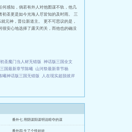
初圣魔门当人材最新章节吕阳是由作
任何感知，倘若有外人对他图谋不轨，他几
者初圣更是如今光海人尽皆知的及时雨。 三
就元神，晋位新道主。 更不可思议的是，
河很安心地选择了露天闭关，而他也的确没
初圣魔门当人材无错版
神话版三国全文
三国最新章节陈曦
山河祭最新章节杨
陈曦神话版三国无错版
人在现实超脱彼岸
番外七 用阴谋阳谋明说暗夺的谋
番外四 生了个怪娃娃