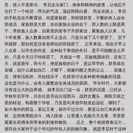
意，使人不觉寒冷。 李启走出家门，身体和精神的疲惫，让他忍不
住打了一个哈切，呼出的气流，荡起阵阵白雾。 而走在路上，李启
的手机也在不断震动，却是家族群，和班级群里，不断的有人@全
部成员，家族群是大群，挂在家族企业的名下，群人数的上限是两
千，李姓族人众多，自家里的老爷子开辟家业，聚集族人以来，几
十年发展，族人数量自然不止这点，只是分成了几个群罢了。 至于
班级群，那自然是没有老师在的班级群了。 正常来说，现在才早上
八点多，以学生的作息，这种处于寒假的冬日，是不可能醒这么早
的，只是今天日子特殊罢了。 天南这一带，宗族氛围浓烈，还有三
天，就是新年，而今天，便是族祭的日子，是以早早的，群里就在
哀嚎，说什么诸如自己，才睡下，就被叫醒之类的云云…… 哀嚎之
后，便有活跃的，开始找乐子，在群里讨论各种新奇抽象的话题，
这也是为什么，会有人频繁@全体成员的原因。 学生时代，大家都
没有这么大的边界感。 就李启出门这一会，群里的话题，已经从，
学校年后开学，兵击社是否会出现黑马，战胜女魔头，摘取天南之
星的桂冠，制霸整个学校，乃至是向其他学校发起远征，聊到了，
如今海外的那边，某位王者，操作不过尔尔，要是让自己来执掌大
权，定然将黑暗决斗，纳入医保，让普通人也能天天去看，享受那
观看生死搏杀所带来的刺激和愉悦…… 总之，整个就很青春活力，
很符合大家对于这个年纪的年轻人的刻板印象。 就是李启对于这种