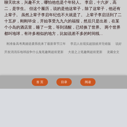
聊天吹水，兴趣不大，哪怕他也是个年轻人。 李启，十六岁，高
二，是学生。 但这个履历，说的是他这辈子，除了这辈子，他还有
上辈子。 虽然上辈子李启年纪也不大就是了。 上辈子李启活到了二
十五岁，刚刚毕业，开始享受九九六的福报，然后只是出差，在某
个小岛的酒店里，睡了一觉，等到清醒，已经换了世界。 两个世界
都叫地球，有许多相似的地方，比如说差不多的时间线...
刚准备高考离婚逆袭系统来了最新章节江年
李启人在现实超脱彼岸无错版
说好
开发消消乐地球战争什么鬼笔趣阁超前更新
大道之上笔趣阁超前更新
龙藏全文
+番外
龙藏最新章节卫渊
陈曦神话版三国无错版
陈迹小说全集阅读
赵鸣说
好开发消消乐地球战争什么鬼大结局+(番外)
谁让他修仙的笔趣阁超前更新
陈实
大道之上大结局+(番外)
陈实小说全集阅读
卫渊龙藏无错版
神话版三国最新章
首 页
目录
阅读
节陈曦
神话版三国全文+番外
青山笔趣阁超前更新
赵鸣小说全集阅读
刚准
备高考离婚逆袭系统来了全文+番外
陈迹青山大结局+(番外)
江年刚准备高考离婚
逆袭系统来了无错版
楚凌天小说全集阅读
警报真龙出狱笔趣阁超前更新
老婆
搜 索
跑后带娃逆袭崛起高武世界泰南
叶楚姜君瑶小说全集阅读
萧诺小说全集阅读
世子无双笔趣阁超前更新
萧逸苏颜镇天神医大结局+(番外)
鸿蒙霸体诀笔趣阁超
前更新
李湛小说全集阅读
苏文陆晚风阎王下山大结局+(番外)