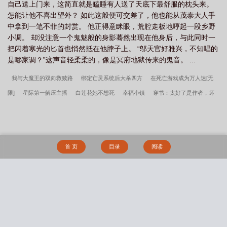
自己送上门来，这简直就是瞌睡有人送了天底下最舒服的枕头来。
红的跟猴腚似的，你先照顾照顾自己吧。求阿朝把花孔雀傲娇批训
怎能让他不喜出望外？ 如此这般便可交差了，他也能从茂泰大人手
成直球大狗狗的训狗教程（bushi）——————————————
中拿到一笔不菲的封赏。 他正得意眯眼，荒腔走板地哼起一段乡野
阅读指南1、女主成长流，心地善良但不圣母心，清醒独立；2、主
小调。 却没注意一个鬼魅般的身影蓦然出现在他身后，与此同时一
要是女主成长视角，男女主是细水长流的感情；3、新人作者笔力有
把闪着寒光的匕首也悄然抵在他脖子上。 “邬天官好雅兴，不知唱的
限，但保证坑品，绝不弃坑，稳定更新，欢迎食用~
是哪家调？”这声音轻柔柔的，像是冥府地狱传来的鬼音。 ...
我与大魔王的双向救赎路
绑定亡灵系统后大杀四方
在死亡游戏成为万人迷[无
限]
星际第一解压主播
白莲花她不想死
幸福小镇
穿书：太好了是作者，坏
消息成替身了
拐个邪神进恋综(无限)
病美人Omega直播离婚后
什么，谁拯救
世界，我吗？
捉妖搭档是我前世宿敌
下山捉妖
直播在霸总文里当保姆
有
劫
社恐文官不想除魔
偏执阴郁男偏要纠缠炮灰反派（快穿）
不要招惹企鹅
首 页
目录
阅读
王
覆局
炮灰黑猫主播从后宫路过
想明天见
楚凌天小说全集阅读
警报真
龙出狱笔趣阁超前更新
老婆跑后带娃逆袭崛起高武世界泰南
叶楚姜君瑶小说全集
阅读
萧诺小说全集阅读
世子无双笔趣阁超前更新
萧逸苏颜镇天神医大结局+
搜 索
(番外)
鸿蒙霸体诀笔趣阁超前更新
李湛小说全集阅读
苏文陆晚风阎王下山大
结局+(番外)