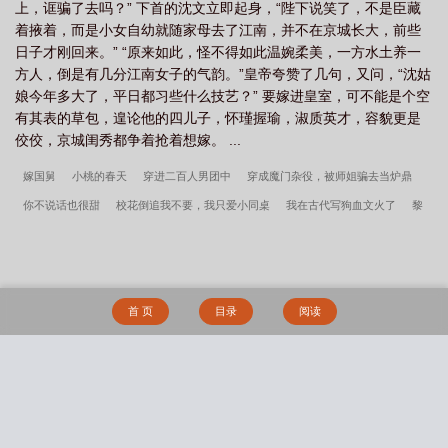
上，诓骗了去吗？” 下首的沈文立即起身，“陛下说笑了，不是臣藏
着掖着，而是小女自幼就随家母去了江南，并不在京城长大，前些
日子才刚回来。” “原来如此，怪不得如此温婉柔美，一方水土养一
方人，倒是有几分江南女子的气韵。”皇帝夸赞了几句，又问，“沈姑
娘今年多大了，平日都习些什么技艺？” 要嫁进皇室，可不能是个空
有其表的草包，遑论他的四儿子，怀瑾握瑜，淑质英才，容貌更是
佼佼，京城闺秀都争着抢着想嫁。 ...
嫁国舅
小桃的春天
穿进二百人男团中
穿成魔门杂役，被师姐骗去当炉鼎
你不说话也很甜
校花倒追我不要，我只爱小同桌
我在古代写狗血文火了
黎
姝宁烬谢语梦醒后我放弃腹中胎儿与夫君和离
谢云荆谢余被抄家后小锦鲤她多金多
福
和豪门总裁一起重生了
不慌不忙
行天下古代篇
重生后丞相喜当猫爹
【GB女攻】小天鹅
都九州第一了，我缺点德怎么了
权力医途
你是我的声
首 页
目录
阅读
音
独树晚风
豪门逆子，在线养妈
穿书七零，我从下乡知青开始做起
鸿蒙霸
体诀笔趣阁超前更新
世子无双笔趣阁超前更新
萧逸苏颜镇天神医大结局+(番外)
李湛世子无双大结局+(番外)
宁宸小说免费阅读全文
史上最强师父笔趣阁超前更
搜 索
新
宁宸大结局+(番外)
苏文陆晚风小说全集阅读
楚凌天混沌塔大结局+(番外)
陈长安宁婷玉葬神棺大结局+(番外)