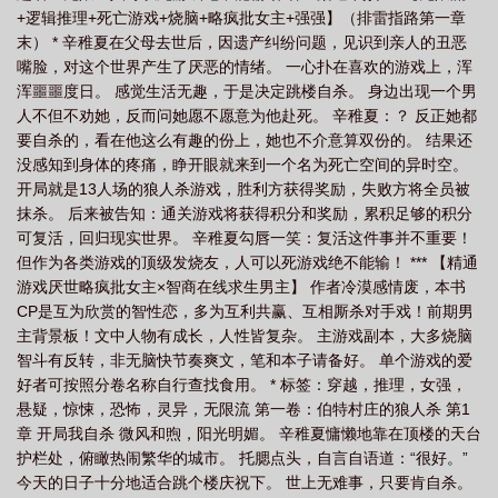
+逻辑推理+死亡游戏+烧脑+略疯批女主+强强】（排雷指路第一章
末） * 辛稚夏在父母去世后，因遗产纠纷问题，见识到亲人的丑恶
嘴脸，对这个世界产生了厌恶的情绪。 一心扑在喜欢的游戏上，浑
浑噩噩度日。 感觉生活无趣，于是决定跳楼自杀。 身边出现一个男
人不但不劝她，反而问她愿不愿意为他赴死。 辛稚夏：？ 反正她都
要自杀的，看在他这么有趣的份上，她也不介意算双份的。 结果还
没感知到身体的疼痛，睁开眼就来到一个名为死亡空间的异时空。
开局就是13人场的狼人杀游戏，胜利方获得奖励，失败方将全员被
抹杀。 后来被告知：通关游戏将获得积分和奖励，累积足够的积分
可复活，回归现实世界。 辛稚夏勾唇一笑：复活这件事并不重要！
但作为各类游戏的顶级发烧友，人可以死游戏绝不能输！ *** 【精通
游戏厌世略疯批女主×智商在线求生男主】 作者冷漠感情废，本书
CP是互为欣赏的智性恋，多为互利共赢、互相厮杀对手戏！前期男
主背景板！文中人物有成长，人性皆复杂。 主游戏副本，大多烧脑
智斗有反转，非无脑快节奏爽文，笔和本子请备好。 单个游戏的爱
好者可按照分卷名称自行查找食用。 * 标签：穿越，推理，女强，
悬疑，惊悚，恐怖，灵异，无限流 第一卷：伯特村庄的狼人杀 第1
章 开局我自杀 微风和煦，阳光明媚。 辛稚夏慵懒地靠在顶楼的天台
护栏处，俯瞰热闹繁华的城市。 托腮点头，自言自语道：“很好。”
今天的日子十分地适合跳个楼庆祝下。 世上无难事，只要肯自杀。