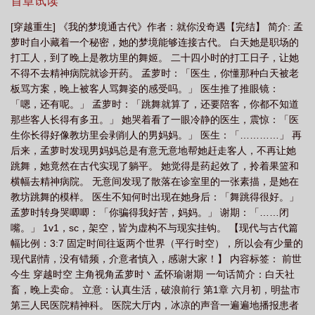
首章试读
梦境
我的梦境通鬼神全文免费阅读
我的梦境驾临诸天123读书网
我的梦境
[穿越重生] 《我的梦境通古代》作者：就你没奇遇【完结】 简介: 孟
驾临诸天起点中文网
我的梦境是副本一口气看完
我的梦境专属游戏断更
萝时自小藏着一个秘密，她的梦境能够连接古代。 白天她是职场的
打工人，到了晚上是教坊里的舞姬。 二十四小时的打工日子，让她
不得不去精神病院就诊开药。 孟萝时：「医生，你懂那种白天被老
板骂方案，晚上被客人骂舞姿的感受吗。」 医生推了推眼镜：
「嗯，还有呢。」 孟萝时：「跳舞就算了，还要陪客，你都不知道
那些客人长得有多丑。」 她哭着看了一眼冷静的医生，震惊：「医
生你长得好像教坊里会剥削人的男妈妈。」 医生：「…………」 再
后来，孟萝时发现男妈妈总是有意无意地帮她赶走客人，不再让她
跳舞，她竟然在古代实现了躺平。 她觉得是药起效了，拎着果篮和
横幅去精神病院。 无意间发现了散落在诊室里的一张素描，是她在
教坊跳舞的模样。 医生不知何时出现在她身后：「舞跳得很好。」
孟萝时转身哭唧唧：「你骗得我好苦，妈妈。」 谢期：「……闭
嘴。」 1v1，sc，架空，皆为虚构不与现实挂钩。 【现代与古代篇
幅比例：3:7 固定时间往返两个世界（平行时空），所以会有少量的
现代剧情，没有错频，介意者慎入，感谢大家！】 内容标签： 前世
今生 穿越时空 主角视角孟萝时丶孟怀瑜谢期 一句话简介：白天社
畜，晚上卖命。 立意：认真生活，破浪前行 第1章 六月初，明盐市
第三人民医院精神科。 医院大厅内，冰凉的声音一遍遍地播报患者