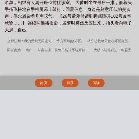
名单，相继有人离开座位前往诊室。 孟萝时坐在最后一排，低着头
手指飞快地在手机屏幕上敲打，回覆信息，身边是刻意压低的交谈
声，偶尔羼杂着几声叹气。 【26号孟萝时请到睡眠障碍102号诊室
就诊……】 连续两遍播报后，孟萝时突然反应过来，抬头看向电子
大屏，自己...
全职法师：我的元素无限进化
恃宠而娇[娱乐圈]
精分总裁每天都在吓哭老婆
囚妻虞娘
晚归
财富自由，从每日情报系统开始！
大明：靖难戍边，称霸天
下
玉中遇
五行光影弱？老子帝皇铠甲！
惹到我你算是惹到哑巴了
快穿：无
情男主变成疯批醋王
礼物
噬血骷魂
全职法师：无限剑制，解构万物！
行！
但是得加钱
吞噬星空之开局原始秘境
国师他又在拈酸吃醋
妃谋帝心
同时穿
首 页
目录
阅读
越：开局共享混沌体
篡蒙：我岳父是成吉思汗
林逸阴影帝国笔趣阁
被贵妃配
给太监当对食后番外篇
主角林逸小说番外
主角孟晚溪傅谨修霍厌小说番外
都
重生了谁考公务员啊免费全集阅读
阴影帝国番外篇
阴影帝国全文无删减
孟晚
搜 索
溪傅谨修霍厌他比前夫炙热笔趣阁
被贵妃配给太监当对食后全文无删减
主角沈轻
纾傅斯言小说番外