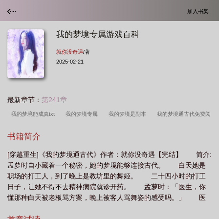
加入书架
我的梦境专属游戏百科
就你没奇遇
/著
2025-02-21
最新章节：
第241章
我的梦境能成真txt
我的梦境专属
我的梦境是副本
我的梦境通古代免费阅
读
我的梦境通古代番外
我的梦境通武林
我的梦境是什么意思
我的梦境
书籍简介
是副本百度百科
我的梦境500字优秀作文
我的梦境作文400字
我的梦境副
[穿越重生]《我的梦境通古代》作者：就你没奇遇【完结】 简介:
本
我的梦境是副本全文
我的梦境没有结局
我的梦境是
我的梦境怎么
孟萝时自小藏着一个秘密，她的梦境能够连接古代。 白天她是
写
我的梦境系统
我的梦境通武侠
我的梦境作文怎么写
我的梦境的作
职场的打工人，到了晚上是教坊里的舞姬。 二十四小时的打工
文
我的梦境通古代百度
我的梦境图片
我的梦境驾临诸天免费篱笆好文
日子，让她不得不去精神病院就诊开药。 孟萝时：「医生，你
懂那种白天被老板骂方案，晚上被客人骂舞姿的感受吗。」 医
学
我的梦境有副本
我的梦境通万界
我的梦境能具现
我的梦境专属游戏
生推了推眼镜：「
百科
我的梦境道侣全文免费阅读无弹窗小
我的梦境专属游戏百度百科
我的