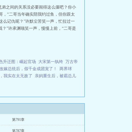
兄弟之间的关系没必要闹得这么僵吧？你小
哥，“二哥当年确实陪我钓过鱼，但你跟太
这么记仇呢？”许默尘苦笑一声，忙拉过一
我？”许承渊嗤笑一声，慢慢上前，“二哥是
色升迁图：崛起官场
大宋第一纨绔
万古帝
改嫁总统后，假千金成团宠了！
两界球
，我实在太无敌了
亲妈重生后，被霸总儿
第791章
第787章