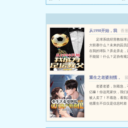
从1998开始，我
香
成为足坛教父
足球系统经营教练球
大联赛什么？未来的囚员
在我的球队？弄走弄走，
不能留！什么？足协有规
自由交易球员？哪来的奇
定，...
重生之老婆别慌，
亿万资产够你花
老婆老婆，别着急，
亿嘛！你这死家伙，我们
被人卖了！不着急，看我
他重生不仅仅是信息时差
是系统资源，还有无限摄
点子！...