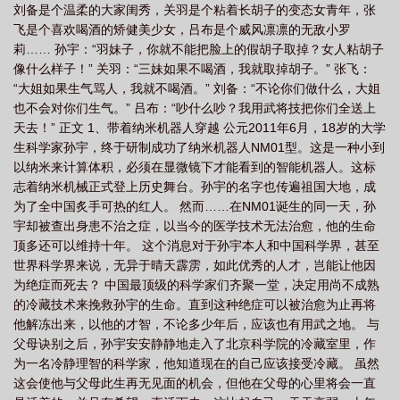
刘备是个温柔的大家闺秀，关羽是个粘着长胡子的变态女青年，张
飞是个喜欢喝酒的矫健美少女，吕布是个威风凛凛的无敌小罗
莉…… 孙宇：“羽妹子，你就不能把脸上的假胡子取掉？女人粘胡子
像什么样子！” 关羽：“三妹如果不喝酒，我就取掉胡子。” 张飞：
“大姐如果生气骂人，我就不喝酒。” 刘备：“不论你们做什么，大姐
也不会对你们生气。” 吕布：“吵什么吵？我用武将技把你们全送上
天去！” 正文 1、带着纳米机器人穿越 公元2011年6月，18岁的大学
生科学家孙宇，终于研制成功了纳米机器人NM01型。这是一种小到
以纳米来计算体积，必须在显微镜下才能看到的智能机器人。这标
志着纳米机械正式登上历史舞台。孙宇的名字也传遍祖国大地，成
为了全中国炙手可热的红人。 然而……在NM01诞生的同一天，孙
宇却被查出身患不治之症，以当今的医学技术无法治愈，他的生命
顶多还可以维持十年。 这个消息对于孙宇本人和中国科学界，甚至
世界科学界来说，无异于晴天霹雳，如此优秀的人才，岂能让他因
为绝症而死去？ 中国最顶级的科学家们齐聚一堂，决定用尚不成熟
的冷藏技术来挽救孙宇的生命。直到这种绝症可以被治愈为止再将
他解冻出来，以他的才智，不论多少年后，应该也有用武之地。 与
父母诀别之后，孙宇安安静静地走入了北京科学院的冷藏室里，作
为一名冷静理智的科学家，他知道现在的自己应该接受冷藏。 虽然
这会使他与父母此生再无见面的机会，但他在父母的心里将会一直