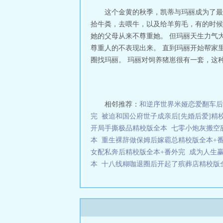
这个金黄的秋季，凯蒂与玛丽成为了最
拾牛粪，去喂牛，以及给羊剪毛，有的时候
她的父母从来不尊重她。 但玛丽天生力气
尊重人的不表现出来。 直到玛丽开始帮家
圈找玛丽。 玛丽对饲养猪崽很有一套，这种
相邻推荐：
和逆序世界米娅恋爱翻车后
完
被迫和国公府世子成亲后[先婚后爱]精
开局手撕极品精校版全本
七零小炮灰搬空
本
重生裸辞做保姆后嫁霸总精校版全本+
女配私奔后精校版全本+番外完
成为人生
本
十八线糊咖退圈后开起了殡葬店精校版