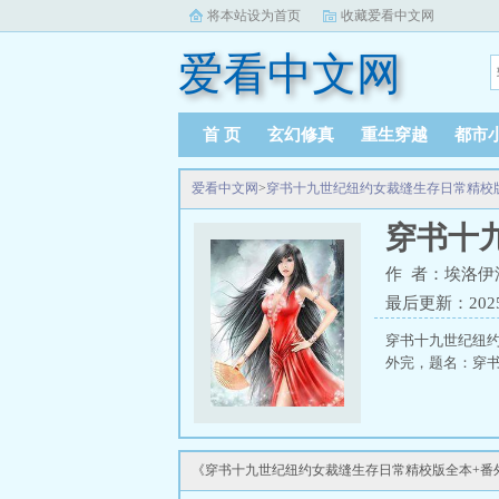
将本站设为首页
收藏爱看中文网
爱看中文网
首 页
玄幻修真
重生穿越
都市
爱看中文网
>
穿书十九世纪纽约女裁缝生存日常精校
穿书十
作 者：埃洛伊
最后更新：2025-1
穿书十九世纪纽约
外完，题名：穿
《穿书十九世纪纽约女裁缝生存日常精校版全本+番外