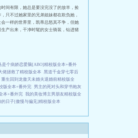
的时间有限，她总是要没完没了的放羊，捡
作，只不过她家里的兄弟姐妹都在欺负她，
社会一样的世界里，凯蒂总怒其不争，但她
司生产出来，干净时髦的女士骑装，钻进猪
是个病娇恋爱脑[ABO]精校版全本+番外
大佬拯救了精校版全本
黑道千金穿七零后
重生回到龙傲天未婚夫退婚前精校版全
校版全本+番外完
男主的死对头和穿书炮灰
全本+番外完
我的美妆博主男朋友精校版全
的日子[傲慢与偏见]精校版全本