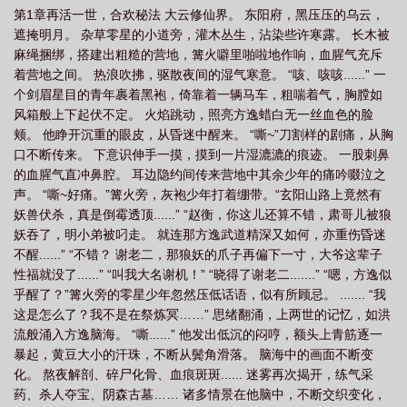
第1章再活一世，合欢秘法 大云修仙界。 东阳府，黑压压的乌云，
遮掩明月。 杂草零星的小道旁，灌木丛生，沾染些许寒露。 长木被
麻绳捆绑，搭建出粗糙的营地，篝火噼里啪啦地作响，血腥气充斥
着营地之间。 热浪吹拂，驱散夜间的湿气寒意。 “咳、咳咳......” 一
个剑眉星目的青年裹着黑袍，倚靠着一辆马车，粗喘着气，胸膛如
风箱般上下起伏不定。 火焰跳动，照亮方逸蜡白无一丝血色的脸
颊。 他睁开沉重的眼皮，从昏迷中醒来。 “嘶~”刀割样的剧痛，从胸
口不断传来。 下意识伸手一摸，摸到一片湿漉漉的痕迹。 一股刺鼻
的血腥气直冲鼻腔。 耳边隐约间传来营地中其余少年的痛吟啜泣之
声。 “嘶~好痛。”篝火旁，灰袍少年打着绷带。“玄阳山路上竟然有
妖兽伏杀，真是倒霉透顶......” “赵衡，你这儿还算不错，肃哥儿被狼
妖吞了，明小弟被叼走。 就连那方逸武道精深又如何，亦重伤昏迷
不醒......” “不错？ 谢老二，那狼妖的爪子再偏下一寸，大爷这辈子
性福就没了......” “叫我大名谢机！” “晓得了谢老二.......” “嗯，方逸似
乎醒了？”篝火旁的零星少年忽然压低话语，似有所顾忌。 ....... “我
这是怎么了？我不是在祭炼冥……” 思绪翻涌，上两世的记忆，如洪
流般涌入方逸脑海。 “嘶......” 他发出低沉的闷哼，额头上青筋逐一
暴起，黄豆大小的汗珠，不断从鬓角滑落。 脑海中的画面不断变
化。 熬夜解剖、碎尸化骨、血痕斑斑...... 迷雾再次揭开，练气采
药、杀人夺宝、阴森古墓…… 诸多情景在他脑中，不断交织变化，