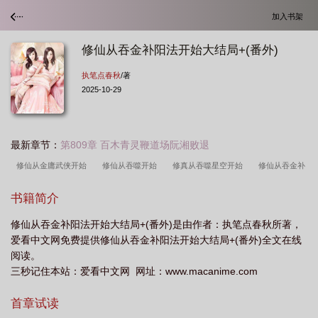
加入书架
修仙从吞金补阳法开始大结局+(番外)
执笔点春秋
/著
2025-10-29
最新章节：
第809章 百木青灵鞭道场阮湘败退
修仙从金庸武侠开始
修仙从吞噬开始
修真从吞噬星空开始
修仙从吞金补
阳开始无删减仙家
修仙从善
修仙从皮
从修真界归来全文免费阅读
修仙
书籍简介
从夺舍开始
从修真归来
修仙从吃软饭开始
修仙从吞噬开始笔趣阁
修仙
修仙从吞金补阳法开始大结局+(番外)是由作者：执笔点春秋所著，
从磕头开始百度百科
修仙从金庸世界开始
修真从金丹开始
修仙从吐
爱看中文网免费提供修仙从吞金补阳法开始大结局+(番外)全文在线
血
从修真界
修仙从养妖开始百度百科
修仙从金丹开始
修仙从养妖开
阅读。
始
从修仙道
三秒记住本站：爱看中文网 网址：www.macanime.com
首章试读