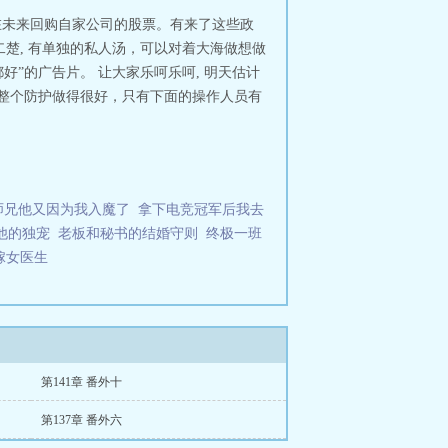
个锅吃饭，一张床睡觉，互不干涉，
在未来回购自家公司的股票。有来了这些政
了买楼的钱，跟陈至谦提出要结束他
二楚, 有单独的私人汤，可以对着大海做想做
…【男主前世正经商人，没杀原
好”的广告片。 让大家乐呵乐呵, 明天估计
行整个防护做得很好，只有下面的操作人员有
)师兄他又因为我入魔了
拿下电竞冠军后我去
他的独宠
老板和秘书的结婚守则
终极一班
嫁女医生
第141章 番外十
第137章 番外六