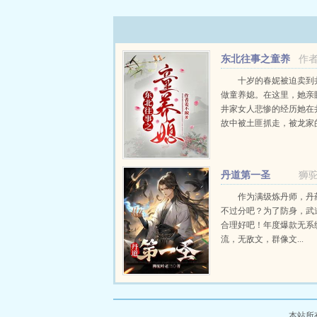
东北往事之童养
作
媳
十岁的春妮被迫卖到
做童养媳。在这里，她亲
井家女人悲惨的经历她在
故中被土匪抓走，被龙家
救下山，从此和龙五一起
的道路两个人也牵扯出一
绊。...
丹道第一圣
狮
作为满级炼丹师，丹
不过分吧？为了防身，武
合理好吧！年度爆款无系
流，无敌文，群像文...
本站所