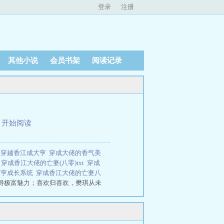
登录
注册
其他小说
会员书架
阅读记录
、
开始阅读
书
穿越香江成大亨
穿成大佬的香气美
t
穿成香江大佬的亡妻(八零)txt
穿成
大亨成长系统
穿成香江大佬的亡妻八
得极富魅力；喜欢归喜欢，樊琪从未
段对话，樊琪从未当真：“若是没有那
那个女人身中二十七刀，刀刀见骨，
电话响个不停，她接电话，经纪人让她
票行情，樊琪一声：“没空。”挂了