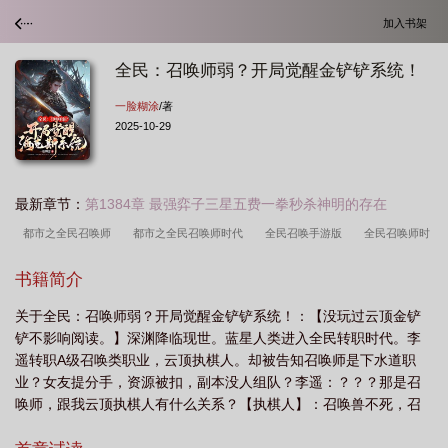
加入书架
全民：召唤师弱？开局觉醒金铲铲系统！
一脸糊涂
/著
2025-10-29
最新章节：
第1384章 最强弈子三星五费一拳秒杀神明的存在
都市之全民召唤师
都市之全民召唤师时代
全民召唤手游版
全民召唤师时
代
全民召唤铠甲 开局融合逢魔时王
全民觉醒开局召唤种族最强者
全民召
书籍简介
唤时代
全民召唤手游
全民召唤之地虎铠甲
全民召唤铠甲开局融合逢魔时王
关于全民：召唤师弱？开局觉醒金铲铲系统！：【没玩过云顶金铲
免费阅读
全民召唤者
全民召唤之我的从者都是神话级
都市全民召唤
铲不影响阅读。】深渊降临现世。蓝星人类进入全民转职时代。李
师
全民召唤师开局成为天命之子
全民觉醒开局觉醒sss级召唤术
全民召唤
遥转职A级召唤类职业，云顶执棋人。却被告知召唤师是下水道职
铠甲开局融合逢魔时王
全民召唤开局融合逢魔时王
全民开局觉醒sss级召唤天
业？女友提分手，资源被扣，副本没人组队？李遥：？？？那是召
唤师，跟我云顶执棋人有什么关系？【执棋人】：召唤兽不死，召
赋
全民转职我觉醒召唤师
全民召唤师弱开局觉醒金铲铲无广告笔趣阁
全民
唤师为无敌状态！【实战训练】：杀一只怪获得1点属性！【恶魔契
召唤铠甲开局融合逢魔时王免费
全民召唤开局召唤逢魔时王
全民召唤游