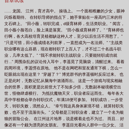
约】：献祭生命值获得额外召唤槽！【打气】：执棋人每提升一
首章试读
戏
全民召唤开局召唤lol英雄
全民召唤师手游
全民召唤之我的从者
全民
级，召唤兽提升10%敏捷！......十强争夺战！天骄争霸！一人独占十
...... 龙国。 江州，育才高中。 操场上。 一个面相稚嫩的少女，眼神
强！国境试炼！李遥一人即是军队！外域战场！一人诛灭魔族！深
召唤师
全民召唤铠甲开局融合逢魔
全民召唤师我觉醒F级植物但是有植
闪烁着期待。 在转职导师的指点下，她手掌贴在一座高约三米的符
渊之行！李遥独面诸天神魔，打通职业者通天之路！
物
召唤之全民领主时代
全民召唤开局觉醒神话兵种
全民召唤之最强领
文石碑上。 “田小薇，转职完成，d级育林师，生活类职业。” 闻言，
田小薇小脸苍白，脸上满是落寞。 “田小薇成育林师了。” “育林师也
主
全民召唤类
全民召唤开局召唤lol
全民召唤铠甲开局融合逢魔时王飞
行啊，各大高校培育灵植都缺这种人才，至少以后生活不用愁了。”
卢
“只是可惜，田小薇成绩名列前茅，一直想成为一名法师。” “主战类
职业哪有这么容易，现在都转职了上百人了，才不过二十名战斗职
业，几率太低了。” “我不求能转职主战职业，只要能转职成功就
行...” 周围杂乱的议论传入耳中，李遥晃了晃脑袋，清醒过来。 看着
四周环境，李遥愣在原地。 他不是在网吧和室友通宵下棋，怎么一
眨眼就出现在这里？ “穿越了？” 博览群书的李遥顿时反应过来。 也
正是此时，无数记忆从脑海中汹涌而出。 这是一个游戏与现实相融
合的世界，面积更是比前世大了不知多少倍，无数副本秘境横空出
世，怪物肆虐横行。 为抵抗魔物天灾，职业者应运而生。 每年各大
高中学校都会举办转职仪式，年满18便可参加。 转职成功，一步登
天，转职失败，泯然众人。 “幸亏我这具身体家境不错，就算转职失
败，也不至于流落街头。” 父母都是三转职业者，建立了一个名为银
狼的冒险公会。 在江州这片地界，说是横着走也不为过。 而且... 好
像还有一个颇为漂亮的女朋友。 李遥目光看向人群中一位少女。 洁