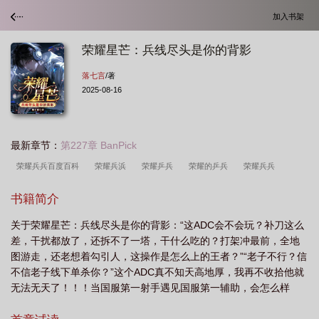
加入书架
荣耀星芒：兵线尽头是你的背影
落七言
/著
2025-08-16
最新章节：
第227章 BanPick
荣耀兵兵百度百科
荣耀兵浜
荣耀乒兵
荣耀的乒兵
荣耀兵兵
书籍简介
关于荣耀星芒：兵线尽头是你的背影：“这ADC会不会玩？补刀这么
差，干扰都放了，还拆不了一塔，干什么吃的？打架冲最前，全地
图游走，还老想着勾引人，这操作是怎么上的王者？”“老子不行？信
不信老子线下单杀你？”这个ADC真不知天高地厚，我再不收拾他就
无法无天了！！！当国服第一射手遇见国服第一辅助，会怎么样
呢？