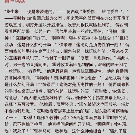
首章试读
“我生来……便是来爱他的。”——傅西朝 “我爱你......胜过爱自己。”
——霍时牧 cm集团总裁办公室，闲来无事的傅西朝在办公室开启了
游戏直播，刚打开游戏开启排位，没想到很快就匹配到了。 傅西朝
看着匹配结果，低咒一声，语气里带着一丝难以置信。 “卧槽！霍
神！” 直播间瞬间炸了。 “啊啊啊！朝神和霍神！神仙组合！” “世纪
联动！这是什么梦幻开局！” “快录屏！这绝对是历史性的一刻！” 傅
西朝修长的手指在桌面上轻点，嘴角勾起一抹玩味的笑，“看来今天
的直播有点意思了。” 他瞥了一眼弹幕，“淡定，常规操作。” 与此同
时，另一边的直播间里。 霍时牧看着匹配到的id，深邃的眸子闪过
一丝玩味。 “有意思。”他薄唇轻启，声音低沉而磁性。 他的直播间
弹幕同样沸腾。 “啊啊啊！朝神和霍神！神仙组合！” “世纪联动！这
是什么梦幻开局！” “快录屏！这绝对是历史性的一刻！” 傅西朝修长
的手指在桌面上轻点，嘴角勾起一抹玩味的笑，“霍时牧，mc集团，
有意思。” 两人进入选英雄环节，傅西朝修长的手指在屏幕上轻点，
选择了马可波罗。 他挑眉，薄唇轻启：“瑶？希望这位国服第一辅助
不要拖我后腿。” 霍时牧看着屏幕上显示的“瑶”，眉头微不可察地皱
了一下。 “卧槽！瑶妹？牧神玩瑶？”傅西朝看着屏幕上霍时牧的英
雄，忍不住挑了挑眉。 他直播间瞬间炸开了锅。 “啊啊啊！牧神玩
瑶！我死了！” “朝神马可，牧神瑶，这什么神仙组合！” “磕到了磕