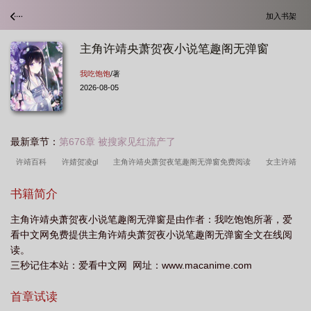
加入书架
主角许靖央萧贺夜小说笔趣阁无弹窗
我吃饱饱
/著
2026-08-05
最新章节：
第676章 被搜家见红流产了
许靖百科
许婧贺凌gl
主角许靖央萧贺夜笔趣阁无弹窗免费阅读
女主许靖
雁
许靖韵个人资料
许靖雁
许靖和许劭关系
女主叫许靖瑶
许靖宇是
书籍简介
谁
许靖韵百度百科
许靖将军
许靖韵百科
主角许靖央萧贺夜笔趣阁无弹
主角许靖央萧贺夜小说笔趣阁无弹窗是由作者：我吃饱饱所著，爱
窗
许靖宇个人资料
萧靖川和许菀
许苑萧靖川
许靖许劭
许菀萧
看中文网免费提供主角许靖央萧贺夜小说笔趣阁无弹窗全文在线阅
靖
主角许靖央萧贺夜笔趣阁无弹窗阅读
读。
三秒记住本站：爱看中文网 网址：www.macanime.com
首章试读