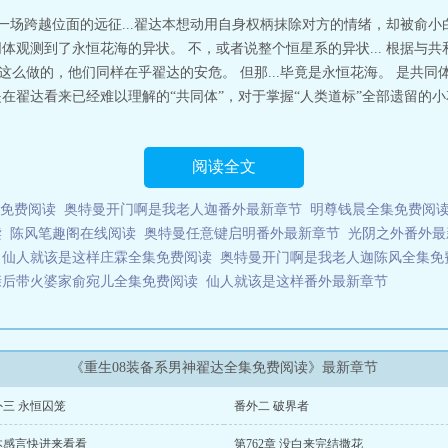
起一场跨越位面的远征...翟达本想动用自身权柄抹除对方的情绪，却被俞
共同体观测到了永恒花海的异状。 不，或者说整个恒星系的异状... 根据
是这么做的，他们同样在乎翟达的安危。 但那...毕竟是永恒花海。 是共
便是在翟达看来已经难以理解的“共同体”，对于掌握“人类道标”全部遗留
阅读全文
免费阅读
奥特曼开门啊是我老人迦番外最新章节
明尊钱晨全集免费阅
读
陈风笔趣阁在线阅读
奥特曼任意键启明番外最新章节
光阴之外番外最
仙人就该是这样庄霖全集免费阅读
奥特曼开门啊是我老人迦陈风全集免
亲后带火婆家俞宛儿全集免费阅读
仙人就该是这样番外最新章节
《重生08装备系男神翟达全集免费阅读》最新章节
外三 永恒囚笼
番外二 破界者
本感言快进来看看
第762章 没白来完结撒花