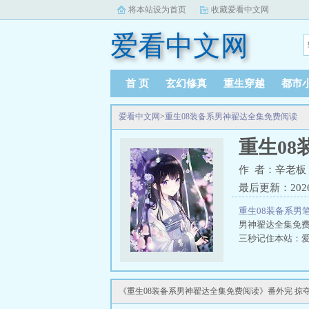
将本站设为首页
收藏爱看中文网
爱看中文网
首 页
玄幻修真
重生穿越
都市
爱看中文网
>
重生08装备系男神翟达全集免费阅读
重生0
作 者：辛老板
最后更新：2026-0
重生08装备系男
男神翟达全集免
三秒记住本站：爱看
《重生08装备系男神翟达全集免费阅读》番外完 掠