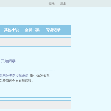
登录
注册
其他小说
会员书架
阅读记录
、
开始阅读
备系男神无防盗笔趣阁
重生08装备系
免费阅读全文在线阅读。