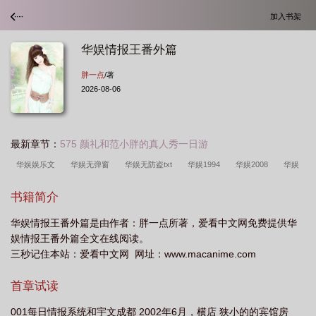
加入书架
华娱情报王番外篇
胖一点
/著
2026-08-06
最新章节：
575 颜礼和范小胖的真人秀一日游
华娱娱乐文
华娱无弹窗
华娱无防盗txt
华娱1994
华娱2008
华娱
文艺
华娱 情
华娱情报王番外篇免费阅读
华娱2010
华娱完结完
书籍简介
结
华娱免费阅读
华娱贴吧
华娱 txt
华娱青结
娱乐情报局 综
华娱情报王番外篇是由作者：胖一点所著，爱看中文网免费提供华
艺
华娱官网
华娱情报王番外篇在线阅读
娱情报王番外篇全文在线阅读。
三秒记住本站：爱看中文网 网址：www.macanime.com
首章试读
001每日情报系统和宇文成都 2002年6月，横店 狭小的的宾馆房