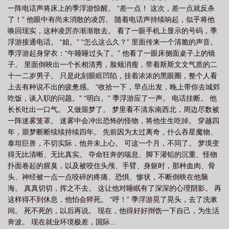
一阵电话声将床上的季浮游惊醒。 “差一点！ 这次，差一点就反杀
了！” 他眼中有尚未消散的凌厉。 随着电话声持续响起，似乎将他
唤回现实，这种凌厉亦渐渐散去。 看了一眼手机上显示的号码，季
浮游接通电话。 “姐。” “怎么这么久？” 里面传来一个清脆的声音。
季浮游起身穿衣：“午睡睡过头了。” 他看了一眼床侧面桌子上的镜
子。 里面倒映出一个长相清秀，脸颊消瘦，带着斯斯文文气质的二
十一二岁男子。 只是此刻眼眶凹陷，挂着浓浓的黑眼圈，整个人看
上去有种说不出的疲惫感。 “收拾一下，早点出发，晚上带你去城郊
吃饭，谈入职的问题。” “明白。” 季浮游应了一声。 电话挂断。 他
长长吐出一口气。 又做噩梦了。 梦里看不清东南西北，周边尽数被
一阵迷雾笼罩。 迷雾中会冲出恐怖的怪物，将他生生吃掉。 穿越四
年，噩梦断断续续持续四年。 先前因为太过离奇，什么吞星魔物、
泰坦巨兽，不切实际，他并未上心。 可这一个月，不同了。 梦境变
得无比清晰、无比真实。 夺命狂奔的喘息、脚下灌铅的沉重、怪物
扑面卷起的腥臭，以及被咬住头颅、手臂、身躯时，那种血肉、骨
头、神经被一点一点咬碎的疼痛、恐惧、惨状，不断倒映在他脑
海。 真真切切，挥之不去。 这让他对睡眠有了深深的心理阴影。 再
这样得不到休息，他怕会猝死。 “呼！” 季浮游晃了晃头，去了洗漱
间。 死不死的，以后再说。 现在，他得好好捯饬一下自己，为生活
奔波。 现在就业环境极差，国际...