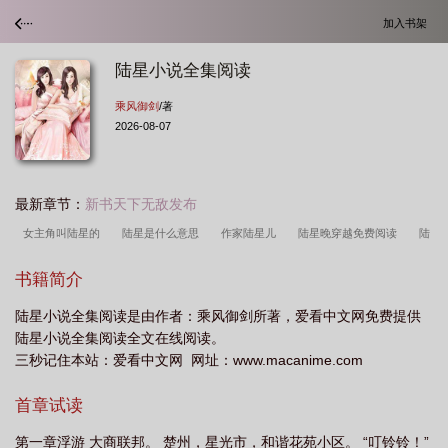
加入书架
陆星小说全集阅读
乘风御剑
/著
2026-08-07
最新章节：
新书天下无敌发布
女主角叫陆星的
陆星是什么意思
作家陆星儿
陆星晚穿越免费阅读
陆
星月
女主叫陆星的
女主陆星晚
陆星月免费阅读
陆星劼
免费陆星
书籍简介
网
陆星原
陆星延百度百科
陆星宇百科
陆星宇免费阅读
陆星
陆星小说全集阅读是由作者：乘风御剑所著，爱看中文网免费提供
宇
陆星月在线阅读
陆星星
陆星儿
陆星延简介
陆星材
陆星全文
陆星小说全集阅读全文在线阅读。
免费阅读
陆星网
男主陆星材
陆星网登录
陆星宇的
作家陆星儿简
三秒记住本站：爱看中文网 网址：www.macanime.com
介
女主陆星的
主人公叫陆星沉是什么
陆星儿百科
陆星叫什么名
首章试读
字
陆星全集阅读
陆星jss
陆星人物
第一章浮游 大商联邦。 楚州，星光市，和谐花苑小区。 “叮铃铃！”