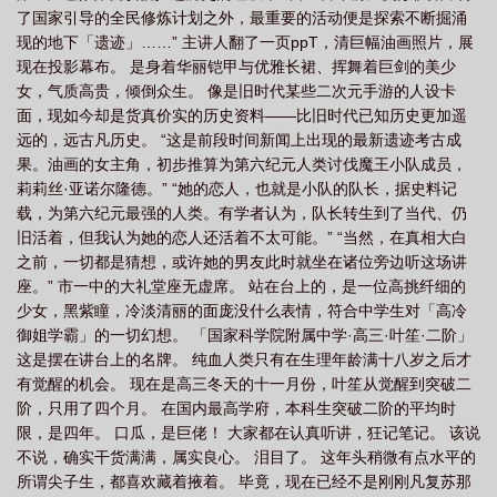
了国家引导的全民修炼计划之外，最重要的活动便是探索不断掘涌
现的地下「遗迹」……” 主讲人翻了一页ppT，清巨幅油画照片，展
现在投影幕布。 是身着华丽铠甲与优雅长裙、挥舞着巨剑的美少
女，气质高贵，倾倒众生。 像是旧时代某些二次元手游的人设卡
面，现如今却是货真价实的历史资料——比旧时代已知历史更加遥
远的，远古凡历史。 “这是前段时间新闻上出现的最新遗迹考古成
果。油画的女主角，初步推算为第六纪元人类讨伐魔王小队成员，
莉莉丝·亚诺尔隆德。” “她的恋人，也就是小队的队长，据史料记
载，为第六纪元最强的人类。有学者认为，队长转生到了当代、仍
旧活着，但我认为她的恋人还活着不太可能。” “当然，在真相大白
之前，一切都是猜想，或许她的男友此时就坐在诸位旁边听这场讲
座。” 市一中的大礼堂座无虚席。 站在台上的，是一位高挑纤细的
少女，黑紫瞳，冷淡清丽的面庞没什么表情，符合中学生对「高冷
御姐学霸」的一切幻想。 「国家科学院附属中学·高三·叶笙·二阶」
这是摆在讲台上的名牌。 纯血人类只有在生理年龄满十八岁之后才
有觉醒的机会。 现在是高三冬天的十一月份，叶笙从觉醒到突破二
阶，只用了四个月。 在国内最高学府，本科生突破二阶的平均时
限，是四年。 口瓜，是巨佬！ 大家都在认真听讲，狂记笔记。 该说
不说，确实干货满满，属实良心。 泪目了。 这年头稍微有点水平的
所谓尖子生，都喜欢藏着掖着。 毕竟，现在已经不是刚刚凡复苏那