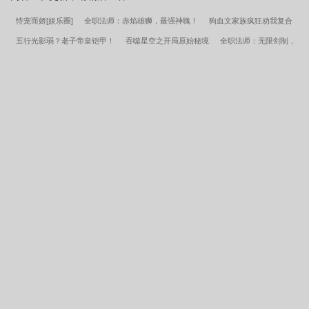
从斗罗开始落墨
诸天从盗圣开始
诸天从斗罗开始打
诸天从斗罗开局最新章
恃宠而娇[娱乐圈]
全职法师：赤焰雄狮，最强神魄！
狗血文家族疯狂劝我复合
节
诸天从斗罗开局笔趣阁
诸天从斗罗大陆开始
诸天从斗罗开始打卡在线阅
五行光影弱？老子帝皇铠甲！
吞噬星空之开局原始秘境
全职法师：无限剑制，
读
从诸天斗罗开始打卡
诸天从斗罗开始的证道之旅
诸天之从斗罗开始打卡
解构万物！
快穿：无情男主变成疯批醋王
同时穿越：开局共享混沌体
篡蒙：
免费阅读
诸天从斗罗开局无弹窗
诸天从斗罗开始打卡
诸天从斗罗开
我岳父是成吉思汗
噬血骷魂
惹到我你算是惹到哑巴了
大明：靖难戍边，称霸
始
诸天大盗从斗罗开始最新章节列表
诸天从斗罗开局
诸天从斗罗开始免费
天下
晚归
行！但是得加钱
妃谋帝心
我的梦境通古代
全职法师：我的元
阅读
诸天大盗从斗罗开始笔趣阁
从斗罗开始在线阅读
素无限进化
同时穿越：除了我，全二次元老婆
财富自由，从每日情报系统开
始！
玉中遇
林逸阴影帝国笔趣阁
被贵妃配给太监当对食后番外篇
主角林逸
小说番外
主角孟晚溪傅谨修霍厌小说番外
都重生了谁考公务员啊免费全集阅读
阴影帝国番外篇
阴影帝国全文无删减
孟晚溪傅谨修霍厌他比前夫炙热笔趣阁
被贵妃配给太监当对食后全文无删减
主角沈轻纾傅斯言小说番外