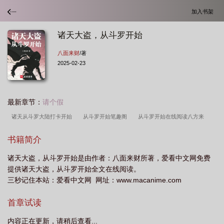
加入书架
诸天大盗，从斗罗开始
八面来财
/著
2025-02-23
最新章节：
请个假
诸天从斗罗大陆打卡开始
从斗罗开始笔趣阁
从斗罗开始在线阅读八方来
财
诸天之从斗罗开始打卡
诸天从斗罗开始打卡免费阅读
诸天从斗罗开始起
书籍简介
飞
诸天之从斗罗大陆开始打卡
诸天从斗罗开始打卡百度百科
诸天从斗罗开
诸天大盗，从斗罗开始是由作者：八面来财所著，爱看中文网免费
始打卡免费
从斗罗开始八面来财免费阅读
诸天大盗
诸天从斗罗起始
从
提供诸天大盗，从斗罗开始全文在线阅读。
斗罗开始八面来财
从斗罗开始八方来财
诸天从斗罗开始打卡全文免费阅
三秒记住本站：爱看中文网 网址：www.macanime.com
读
诸天大盗从斗罗开始免费阅读
诸天大盗从斗罗开始免费
从斗罗开始打
首章试读
卡?
诸天穿越之从斗罗开始
诸天从斗罗大陆开始打卡
诸天·从斗罗开始打
卡
诸天大盗从斗罗开始
诸天大盗从斗罗开始最新章节列表 免费阅读
诸天
内容正在更新，请稍后查看...