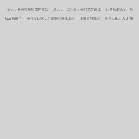
费
阿布索留特之王是不是最强的
阿布索刘特
震惊天使 暗月之火
傲世
诸天：从吞噬星空成神开始
遮天：十二祖巫，斧劈诡异高原
死遁后他疯了，历
宇宙的王者阿布索留特王
阿布索留特塔尔塔罗斯图片
超神我阿布索留特王震惊
劫后我疯了
小可怜回家，全家重生疯狂宠崽
般咸道的晚安
综艺女配万人迷[快
天使免费阅读
阿布索留特之王实力有多强
我是阿布索留特人的战士
穿]
皇族恋爱事故
绛雪紫夜寸缕光
华娱春秋，从被天仙妈收养开始
斗罗：
重整昊天宗
遮天之永劫不归
斗破：我云岚圣子，只想苟到斗帝
小自闭猛发
力，撩的竹马没脾气
他纷纷的情欲
吃瓜，清冷总裁又被影帝亲哭了
诡道修
仙：我一天一年道行
救命！我的师尊一点都不靠谱
东沟巷
国运火影手游：你
懂笼子加火吗？
四本无限流文里的龙套君
楚凌天小说全集阅读
警报真龙出狱
笔趣阁超前更新
老婆跑后带娃逆袭崛起高武世界泰南
叶楚姜君瑶小说全集阅读
萧诺小说全集阅读
世子无双笔趣阁超前更新
萧逸苏颜镇天神医大结局+(番外)
鸿蒙霸体诀笔趣阁超前更新
李湛小说全集阅读
苏文陆晚风阎王下山大结局+(番
外)