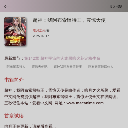
加入书架
超神：我阿布索留特王，震惊天使
暗月之火
/著
2025-02-17
最新章节：
第142章 超神宇宙的灾难黑暗火花定格生命
阿布留索特人
震惊天使吧
超神我阿布索留特王
阿布索留特四位人
物
阿布索留特台词
啊布索留特
超神我阿布索留特王震惊天使
阿布索留
书籍简介
特人是什么
阿布索留特族的最强战士
震惊天使免费下
我是阿布索留
超神：我阿布索留特王，震惊天使是由作者：暗月之火所著，爱看
特
超神阿布索留特之王
阿布索留特百度百科
阿布索留特之王是谁
阿布
中文网免费提供超神：我阿布索留特王，震惊天使全文在线阅读。
索留特种族
阿布索留特飞卢
阿布索留特一族官方
震惊天使笔趣阁
阿布
三秒记住本站：爱看中文网 网址：www.macanime.com
索留特人的王国
阿布索留特一族
震惊天使免费阅读
阿布索留特之王强
首章试读
吗
阿布索留特之王竟是我自己
震惊天使
阿布索留特人身份猜想
阿布索
留特之王能超越神秘四奥吗
阿布索留特
超神我阿布索留特王震惊天使免
内容正在更新，请稍后查看...