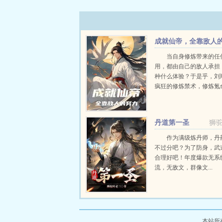
成就仙帝，全靠敌人
努力
当自身修炼带来的任
用，都由自己的敌人承担
种什么体验？于是乎，刘
疯狂的修炼禁术，修炼氪
招。甚至开始疯狂的修炼
的功法。一是求快速提升
是这些东西很强，三是，
丹道第一圣
狮
切...
作为满级炼丹师，丹
不过分吧？为了防身，武
合理好吧！年度爆款无系
流，无敌文，群像文...
本站所