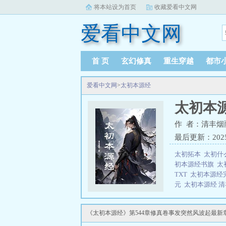
将本站设为首页
收藏爱看中文网
爱看中文网
首 页
玄幻修真
重生穿越
都市
爱看中文网
>
太初本源经
太初本
作 者：清丰烟
最后更新：2025-0
太初拓本
太初什
初本源经书旗
太
TXT
太初本源经
元
太初本源经 
源经(全文)
太初
本
太初本源经清
《太初本源经》第544章修真卷事发突然风波起最新
介
太初原命
太
不料祸起萧墙，