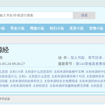
搜索
小说
军史小说
网游小说
科幻小说
灵异小说
言情小说
源经
雨
动 作：
加入书架
、
章节目录
5-24 08:26:27
最新章节：
第544章修真卷事
么意思
太初116章
太初是什么意思圣经
太初本源经纵横中文网
太初本源经中
初原命是什么
太初tv
太初是什么意思
太初本源经最经典十句话
太初搜狗百
完结版
太初本源经的由来和含义
太初本源经全文免费阅读
太初本源经的出处
清丰烟雨
太初本源经推荐
太初经原文
太初本源经笔趣阁免费无弹窗
太初意思
本源经清丰烟雨
太初本源经为什么不更新了
太初行佛
太初本源经书旗免费阅
风烟雨作者简介
太初这本书是什么情况
太初本源经清丰烟雨作者
太初是啥
章节试读
初精髓
太初本源经百度百科
太初 太质
太初本源经清丰烟雨作者简介
造化神帝
走漏风声，引来原始魔帝、轮回神帝、时间剑帝、空间刀帝、大荒神帝、阴阳神