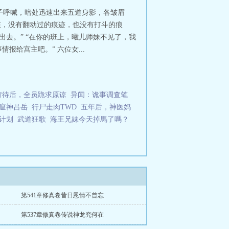
陆。50亿年后，鸿蒙珠解封，造化神
弟子呼喊，暗处迅速出来五道身影，各皱眉
，纵横武道界，驰骋修真界，无敌仙
在，没有翻动过的痕迹，也没有打斗的痕
出去。” “在你的班上，曦儿师妹不见了，我
报给宫主吧。” 六位女...
苛待后，全员跪求原谅
异闻：诡事调查笔
瘟神吕岳
行尸走肉TWD
五年后，神医妈
计划
武道狂歌
海王兄妹今天掉馬了嗎？
第541章修真卷昔日恩情不曾忘
第537章修真卷传说神龙究何在