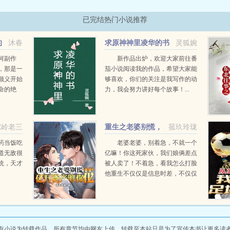
已完结热门小说推荐
的
沐春
求原神神里凌华的书
灵狐婉
何副作
新作品出炉，欢迎大家前往番
，那是一
茄小说阅读我的作品，希望大家能
顺义开始
够喜欢，你们的关注是我写作的动
命的绝
力，我会努力讲好每个故事！...
透支根基
实力，二
反正一
驼岭老三
重生之老婆别慌，
菰玖玲珑
亿万资产够你花
药当饭吃
老婆老婆，别着急，不就一个
道无敌很
亿嘛！你这死家伙，我们娘俩差点
统，天才
被人卖了！不着急，看我怎么打脸
他重生不仅仅是信息时差，不仅仅
是系统资源，还有无限摄取的脑洞
点子！...
有小说为转载作品，所有章节均由网友上传，转载至本站只是为了宣传本书让更多读