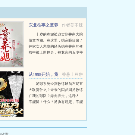
东北往事之童养
作者姜不辣
媳
十岁的春妮被迫卖到井家大院
做童养媳。在这里，她亲眼目睹了
井家女人悲惨的经历她在井家的变
故中被土匪抓走，被龙家的五少爷
救下山，从此和龙五一起走上抗日
的道路两个人也牵扯出一辈子的羁
绊。...
从1998开始，我
香葱土豆饼
成为足坛教父
足球系统经营教练球员布局五
大联赛什么？未来的囚员国足教练
在我的球队？弄走弄走，这种人，
不能留！什么？足协有规定，不能
自由交易球员？哪来的奇葩规
定，...
者欣赏。