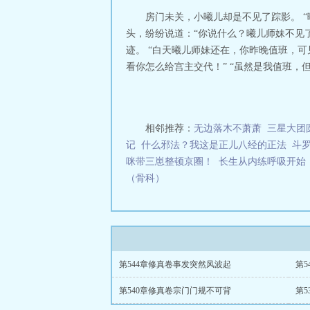
了，布下莫测棋
房门未关，小曦儿却是不见了踪影。 
帝的一缕神识携
头，纷纷说道：“你说什么？曦儿师妹不见
界，登峰神界，
迹。 “白天曦儿师妹还在，你昨晚值班，可
看你怎么给宫主交代！” “虽然是我值班，但
相邻推荐：
无边落木不萧萧
三星大团
记
什么邪法？我这是正儿八经的正法
斗
咪带三崽整顿京圈！
长生从内练呼吸开始
（骨科）
第544章修真卷事发突然风波起
第
第540章修真卷宗门门规不可背
第