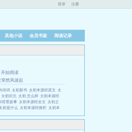
登录
注册
其他小说
会员书架
阅读记录
、
开始阅读
发突然风波起
的诗词
太初新书
太初本源经原文
太
科
太初归元
太初 怎么样
太初本源经
和背景故事
太初本源经全文
太初之
太初是什么
太初本源经推栏
太初本
读
太初 太一
太初含义
太初完结
太初起源
太初本源经百度
太初简
幸得鸿蒙珠，初悟《太初本源经》，
帝窥视，造化神帝知道此事无法善