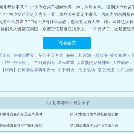
局，施展无上道法，封印鸿蒙珠，屏蔽因果，化丹成界，一为地球，一为九州大
“曦儿师妹不见了！”这位女弟子顿时惊呼一声，俏脸变色。 听到这位女
地球华人姜云轩的无暇神魂穿越到九州大陆，推演《太初本源经》，驾驭鸿蒙珠
了？” 六位女弟子进入房间一看，果然没有看见小曦儿，房间内的东西都
终成太初主宰。太初本源经
见有什么异常？” “晚上没有什么动静，也没有见有人来，曦儿师妹也没有
你们几人也都在周围，别把责任都推在我身上。” “不要吵了，还是把这事情
阅读全文
圆正传
在修仙世界，契约不灭帝兽
海贼：和康娜一起航海
嫡女被家人
罗：转生丹恒饮月，古月娜倒追
谍云重重
女富婆的贴身神医
人在截教，
【柯南】在柯学世界科学摇号
才下刑场，便上战场
洛京拾遗
小白拯救
《太初本源经》最新章节
543章修真卷久别重逢再见时
第542章修真卷争风吃醋成笑柄
539章修真卷独守空房时哀怨
第538章修真卷姑侄情迷羞于言