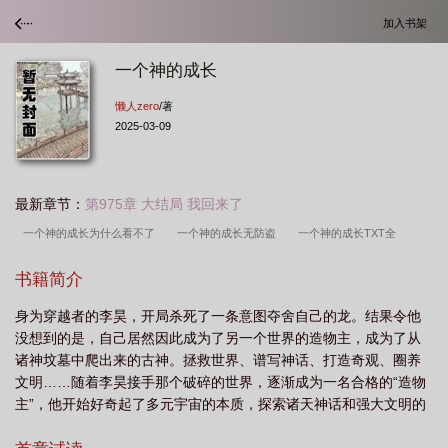
加入书架
一个神的成长
懒人zero
/著
2025-03-09
最新章节：
第975章 大结局 我回来了
一个神的成长为什么看不了
一个神的成长无防盗
一个神的成长TXT全
本
一个神的成长txt
一个神的成长起点
一个神的成长 懒人zero
一个神
书籍简介
的成长笔趣阁
一个神父
一个神的成长免费
一个神的成长无错版
一个神
身为穿越者的李昊，开局杀死了一条意图夺舍自己的龙。结果令他
圣的日子
一个神的成长防盗破解版
一个神的诞生
一个神的成长秋
一个
没想到的是，自己居然因此成为了另一个世界的造物主，成为了从
神的成长精校版
一个神的成长天父
一个神的成长奇书网TXT
一个神的成长
诸神坟墓中爬出来的古神。拯救世界、谱写神话、打造奇观、圈养
百度
一个神的成长TXT
一个神的成长全文阅读TXT
一个神的成长免费阅
文明……随着李昊接手那个破碎的世界，逐渐成为一名合格的“造物
主”，他开始好奇起了多元宇宙的本质，探索诸天神话和强大文明的
读
一个神的成长境界设定
一个神的成长TXT百度
一个神的成长上架之后全
形成。山海神话、先秦神话、九歌神话、印度神话、佛教神话、希
防盗
一个神的成长百科
一个神的成长TXT八零
一个神的成长好看吗
一