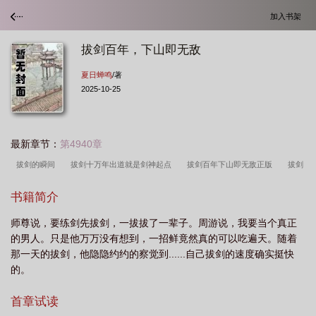
加入书架
拔剑百年，下山即无敌
夏日蝉鸣
/著
2025-10-25
最新章节：
第4940章
拔剑的瞬间
拔剑十万年出道就是剑神起点
拔剑百年下山即无敌正版
拔剑
百年下山即无敌境界
拔剑百年下山即无敌百度百科
拔剑百年下山即无敌主角介
书籍简介
绍
下山即无敌免费阅读
下山即无敌动画
拔剑
下山即无敌有女主
师尊说，要练剑先拔剑，一拔拔了一辈子。周游说，我要当个真正
吗
拔剑百年下山即无敌 书旗
拔剑百年下山即无敌最新
拔剑百年下山即无
的男人。只是他万万没有想到，一招鲜竟然真的可以吃遍天。随着
敌结局
拔剑必见血是什么剑
拔剑千山过归来仍少年出自哪里
拔剑百年下山
那一天的拔剑，他隐隐约约的察觉到......自己拔剑的速度确实挺快
即无敌最新章节
下山即无敌tⅩt
下山即无敌最新章节更新内容
拔剑之人必
的。
将死于剑下
拔剑百年下山即无敌周游动漫
下山即无敌动漫
拔剑称王
下
首章试读
山即无敌 书旗
下山即无敌百度
拔剑百年下山即无敌百度
拔剑百年下山即