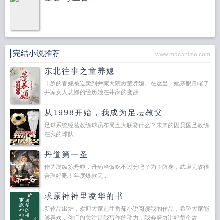
...
完结小说推荐
www.macanime.com
东北往事之童养媳
十岁的春妮被迫卖到井家大院做童养媳。在这里，她亲眼目睹了
井家女人悲惨的经历她在井家的变故...
从1998开始，我成为足坛教父
足球系统经营教练球员布局五大联赛什么？未来的囚员国足教练
在我的球队...
丹道第一圣
作为满级炼丹师，丹药当饭吃不过分吧？为了防身，武道无敌很
合理好吧！年度爆款无...
求原神神里凌华的书
新作品出炉，欢迎大家前往番茄小说阅读我的作品，希望大家能
够喜欢，你们的关注是我写作的动力，我会努力讲好每个故