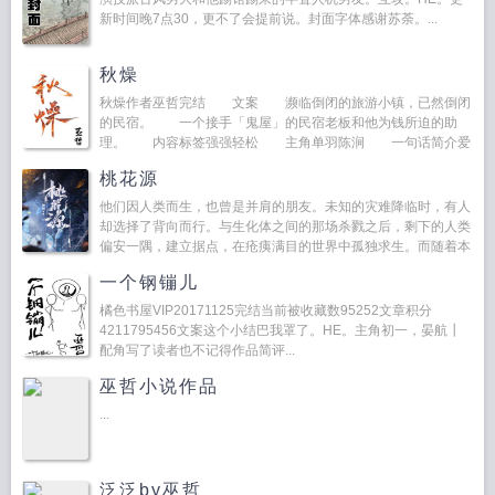
新时间晚7点30，更不了会提前说。封面字体感谢苏荼。...
秋燥
秋燥作者巫哲完结 文案 濒临倒闭的旅游小镇，已然倒闭
的民宿。 一个接手「鬼屋」的民宿老板和他为钱所迫的助
理。 内容标签强强轻松 主角单羽陈涧 一句话简介爱
是万能药 立意人间自有真情在 第...
桃花源
他们因人类而生，也曾是并肩的朋友。未知的灾难降临时，有人
却选择了背向而行。与生化体之间的那场杀戮之后，剩下的人类
偏安一隅，建立据点，在疮痍满目的世界中孤独求生。而随着本
应安全而纯...
一个钢镚儿
橘色书屋VIP20171125完结当前被收藏数95252文章积分
4211795456文案这个小结巴我罩了。HE。主角初一，晏航┃
配角写了读者也不记得作品简评...
巫哲小说作品
...
泛泛by巫哲