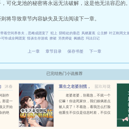
乎，可化龙池的秘密将永远无法破解，这是他无法容忍的
否则将导致章节内容缺失及无法阅读下一章。
带着空间养兽夫，恶雌成团宠了
犯上
阴暗处的垂恋
凤栖夏蕉
公主醉
叶正刚周文
小可怜成全网团宠
怪谈生存游戏
撩裙
另类师徒
枫糖恋
玛法日记
上一章
章节目录
保存书签
下一章
已完结热门小说推荐
的
沐春
重生之老婆别慌，
菰玖玲珑
亿万资产够你花
何副作
老婆老婆，别着急，不就一个
，那是一
亿嘛！你这死家伙，我们娘俩差点
顺义开始
被人卖了！不着急，看我怎么打脸
命的绝
他重生不仅仅是信息时差，不仅仅
透支根基
是系统资源，还有无限摄取的脑洞
实力，二
点子！...