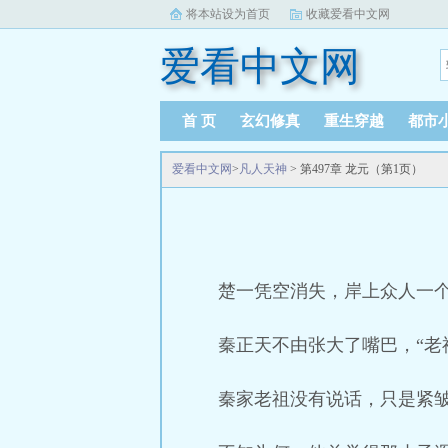
将本站设为首页
收藏爱看中文网
爱看中文网
首 页
玄幻修真
重生穿越
都市
爱看中文网
>
凡人天神
> 第497章 龙元（第1页）
楚一凭空消失，岸上众人一
秦正天不由张大了嘴巴，“老
秦家老祖没有说话，只是紧