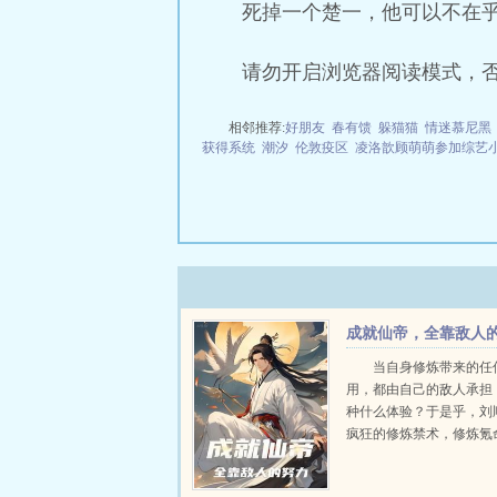
死掉一个楚一，他可以不在
请勿开启浏览器阅读模式，
相邻推荐:
好朋友
春有馈
躲猫猫
情迷慕尼黑
获得系统
潮汐
伦敦疫区
凌洛歆顾萌萌参加综艺
成就仙帝，全靠敌人
努力
当自身修炼带来的任
用，都由自己的敌人承担
种什么体验？于是乎，刘
疯狂的修炼禁术，修炼氪
招。甚至开始疯狂的修炼
的功法。一是求快速提升