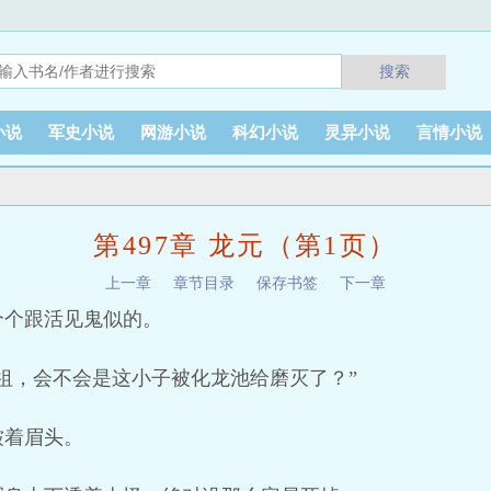
搜索
小说
军史小说
网游小说
科幻小说
灵异小说
言情小说
第497章 龙元（第1页）
上一章
章节目录
保存书签
下一章
个个跟活见鬼似的。
祖，会不会是这小子被化龙池给磨灭了？”
皱着眉头。