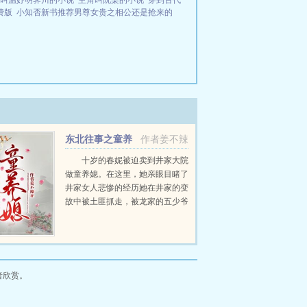
叫温妤明霁川的小说
主角叫阮柒的小说
穿到古代
费版
小知否新书推荐男尊女贵之相公还是抢来的
东北往事之童养
作者姜不辣
媳
十岁的春妮被迫卖到井家大院
做童养媳。在这里，她亲眼目睹了
井家女人悲惨的经历她在井家的变
故中被土匪抓走，被龙家的五少爷
救下山，从此和龙五一起走上抗日
的道路两个人也牵扯出一辈子的羁
绊。...
者欣赏。