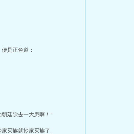
，便是正色道：
朝廷除去一大患啊！”
抄家灭族就抄家灭族了。