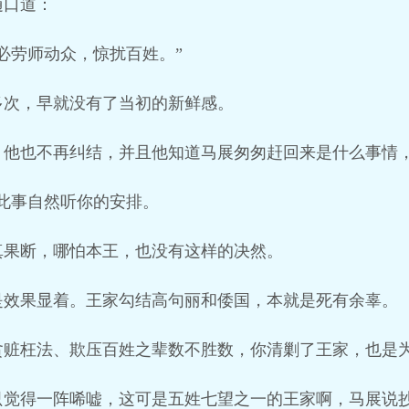
随口道：
必劳师动众，惊扰百姓。”
多次，早就没有了当初的新鲜感。
，他也不再纠结，并且他知道马展匆匆赶回来是什么事情
此事自然听你的安排。
真果断，哪怕本王，也没有这样的决然。
是效果显着。王家勾结高句丽和倭国，本就是死有余辜。
贪赃枉法、欺压百姓之辈数不胜数，你清剿了王家，也是为
只觉得一阵唏嘘，这可是五姓七望之一的王家啊，马展说