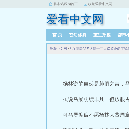
将本站设为首页
收藏爱看中文网
爱看中文网
首 页
玄幻修真
重生穿越
都市
爱看中文网
>
人在隋唐我乃大隋十二太保笔趣阁无弹
杨林说的自然是肺腑之言，
虽说马展功绩非凡，但放眼
可马展偏偏不愿杨林大费周