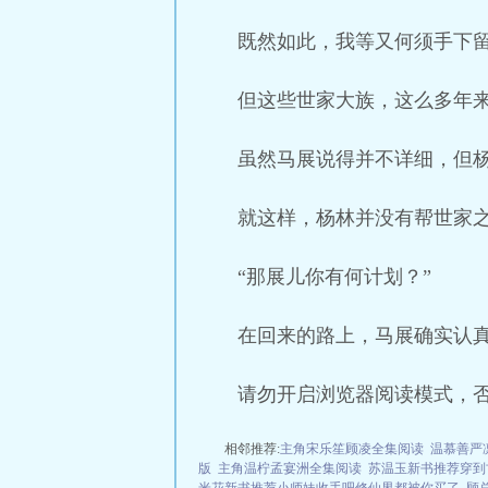
既然如此，我等又何须手下
但这些世家大族，这么多年
虽然马展说得并不详细，但
就这样，杨林并没有帮世家
“那展儿你有何计划？”
在回来的路上，马展确实认
请勿开启浏览器阅读模式，
相邻推荐:
主角宋乐笙顾凌全集阅读
温慕善严
版
主角温柠孟宴洲全集阅读
苏温玉新书推荐穿到