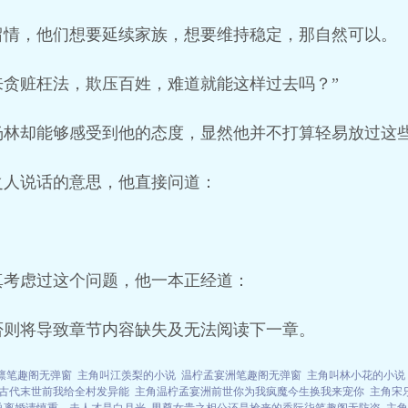
留情，他们想要延续家族，想要维持稳定，那自然可以。
来贪赃枉法，欺压百姓，难道就能这样过去吗？”
杨林却能够感受到他的态度，显然他并不打算轻易放过这
之人说话的意思，他直接问道：
真考虑过这个问题，他一本正经道：
否则将导致章节内容缺失及无法阅读下一章。
凛笔趣阁无弹窗
主角叫江羡梨的小说
温柠孟宴洲笔趣阁无弹窗
主角叫林小花的小说
古代末世前我给全村发异能
主角温柠孟宴洲前世你为我疯魔今生换我来宠你
主角宋