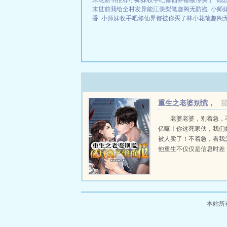
米花新书推荐小师妹收手吧修仙界都被你买了
顾
末世前我给全村发异能江羡梨笔趣阁无防盗
小师
香
小师妹收手吧修仙界都被你买了林小花笔趣阁
重生之老婆别慌，
亿万资产够你花
老婆老婆，别着急，
亿嘛！你这死家伙，我们
被人卖了！不着急，看我
他重生不仅仅是信息时差
是系统资源，还有无限摄
点子！...
本站所