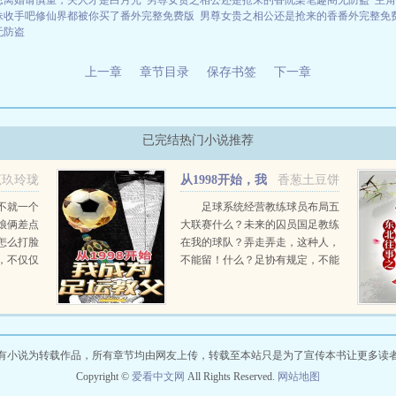
总离婚请慎重，夫人才是白月光
男尊女贵之相公还是抢来的香阮柒笔趣阁无防盗
主角
妹收手吧修仙界都被你买了番外完整免费版
男尊女贵之相公还是抢来的香番外完整免
无防盗
上一章
章节目录
保存书签
下一章
已完结热门小说推荐
菰玖玲珑
从1998开始，我
香葱土豆饼
成为足坛教父
不就一个
足球系统经营教练球员布局五
娘俩差点
大联赛什么？未来的囚员国足教练
怎么打脸
在我的球队？弄走弄走，这种人，
，不仅仅
不能留！什么？足协有规定，不能
取的脑洞
自由交易球员？哪来的奇葩规
定，...
有小说为转载作品，所有章节均由网友上传，转载至本站只是为了宣传本书让更多读
Copyright ©
爱看中文网
All Rights Reserved.
网站地图