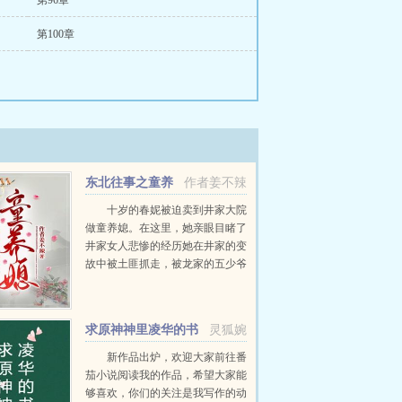
第96章
第100章
东北往事之童养
作者姜不辣
媳
十岁的春妮被迫卖到井家大院
做童养媳。在这里，她亲眼目睹了
井家女人悲惨的经历她在井家的变
故中被土匪抓走，被龙家的五少爷
救下山，从此和龙五一起走上抗日
的道路两个人也牵扯出一辈子的羁
绊。...
求原神神里凌华的书
灵狐婉
新作品出炉，欢迎大家前往番
茄小说阅读我的作品，希望大家能
够喜欢，你们的关注是我写作的动