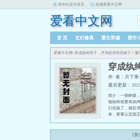
将本站设为首页
收藏爱看中文网
爱看中文网
首 页
玄幻修真
重生穿越
都市
爱看中文网
>
穿成纨绔世子，开局抢亲绝美娘子
> 
穿成纨
作 者：月下果
最后更新：2025-1
简介：一朝睁眼
做纨绔就要有纨绔的
们也疯了，疯狂
来，誓要让定国王
开局抢亲绝美娘
相邻推荐：
超时
司，我成国产之
《穿
下
官妻
半熟孟