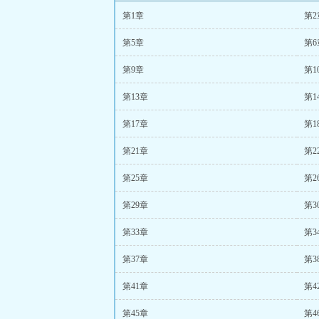
路偷香
弃妃嫁给
第1章
第2
第5章
第6
第9章
第1
第13章
第1
第17章
第1
第21章
第2
第25章
第2
第29章
第3
第33章
第3
第37章
第3
第41章
第4
第45章
第4