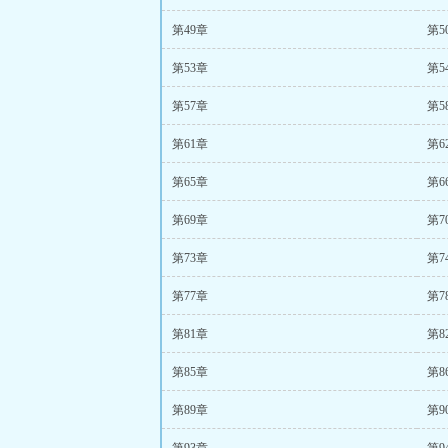
第49章
第5
第53章
第5
第57章
第5
第61章
第6
第65章
第6
第69章
第7
第73章
第7
第77章
第7
第81章
第8
第85章
第8
第89章
第9