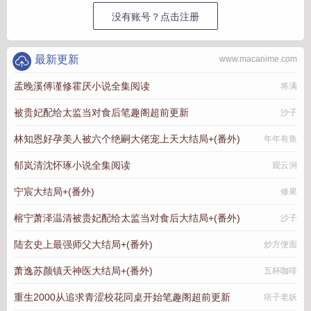
没有账号？点击注册
最新更新
www.macanime.com
孟晚溪傅谨修霍厌小说全集阅读
将满
被贵妃配给太监当对食后笔趣阁超前更新
沙子
林知恩好孕美人被六个绝嗣大佬宠上天大结局+(番外)
年年有鱼
郁岚清沈怀琢小说全集阅读
观云涧
宁宸大结局+(番外)
修果
榕宁萧泽温清被贵妃配给太监当对食后大结局+(番外)
沙子
陆玄史上最强师父大结局+(番外)
炒方便面
萧逸苏颜镇天神医大结局+(番外)
五杯咖啡
重生2000从追求青涩校花同桌开始笔趣阁超前更新
痞子老妖