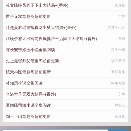
苏文陆晚风阎王下山大结局+(番外)
苍月夜
世子无双笔趣阁超前更新
宁峥
叶楚姜君瑶警报真龙出狱大结局+(番外)
红透半边天
江晚余祁让出宫前夜疯批帝王后悔了大结局+(番外)
素律
陈长安宁婷玉小说全集阅读
浮生一诺
史上最强师父笔趣阁超前更新
炒方便面
镇天神医笔趣阁超前更新
五杯咖啡
林知恩小说全集阅读
年年有鱼
李湛世子无双大结局+(番外)
宁峥
夏幽陆司澈小说全集阅读
岁安安
阎王下山笔趣阁超前更新
苍月夜