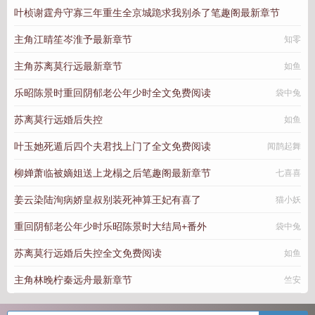
叶桢谢霆舟守寡三年重生全京城跪求我别杀了笔趣阁最新章节
浅浅爱鱼
主角江晴笙岑淮予最新章节
指尖上的行走
知零
主角苏离莫行远最新章节
如鱼
乐昭陈景时重回阴郁老公年少时全文免费阅读
袋中兔
苏离莫行远婚后失控
如鱼
叶玉她死遁后四个夫君找上门了全文免费阅读
闻鹊起舞
柳婵萧临被嫡姐送上龙榻之后笔趣阁最新章节
七喜喜
姜云染陆洵病娇皇叔别装死神算王妃有喜了
猫小妖
重回阴郁老公年少时乐昭陈景时大结局+番外
袋中兔
苏离莫行远婚后失控全文免费阅读
如鱼
主角林晚柠秦远舟最新章节
竺安