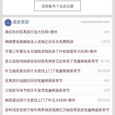
没有账号？点击注册
最新更新
www.macanime.com
婚后失控苏离莫行远大结局+番外
如鱼
柳婵萧临被嫡姐送上龙榻之后全文免费阅读
七喜喜
守寡三年重生全京城跪求我别杀了叶桢谢霆舟大结局+番外
姜云染陆洵病娇皇叔别装死神算王妃有喜了笔趣阁最新章节
指尖上的行走
猫小妖
叶玉她死遁后四个夫君找上门了笔趣阁最新章节
闻鹊起舞
苏离莫行远婚后失控笔趣阁最新章节
如鱼
江晴笙岑淮予晴天不落雪笔趣阁最新章节
知零
她死遁后四个夫君找上门了叶玉大结局+番外
闻鹊起舞
苏时清苏安然宁斯年两界倒卖我携亿万物资养崽崽笔趣阁最新章节