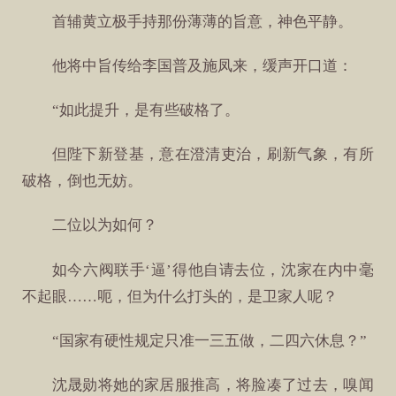
首辅黄立极手持那份薄薄的旨意，神色平静。
他将中旨传给李国普及施凤来，缓声开口道：
“如此提升，是有些破格了。
但陛下新登基，意在澄清吏治，刷新气象，有所
破格，倒也无妨。
二位以为如何？
如今六阀联手‘逼’得他自请去位，沈家在内中毫
不起眼……呃，但为什么打头的，是卫家人呢？
“国家有硬性规定只准一三五做，二四六休息？”
沈晟勋将她的家居服推高，将脸凑了过去，嗅闻