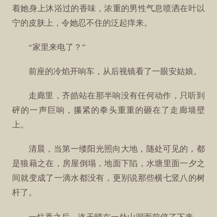
着她身上沐浴过的香味，浓重的男性气息喷洒在叶以
宁的皮肤上，令她忍不住的泛起痒来。
“家里来电了？”
前座的冷焰开响车，从后视镜看了一眼安姑娘。
走廊里，齐皓站在那半响没有任何动作，只听到
砰的一声巨响，攥紧的拳头重重的砸在了走廊墙壁
上。
清晨，当第一缕阳光照向大地，随处可见的，都
是狼藉之在，房屋倒塌，地面下陷，水塘里面一夕之
间就变成了一滴水都没有，更别说那些横七竖八的树
杆了。