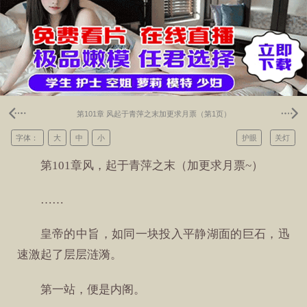
第101章 风起于青萍之末加更求月票（第1页）
字体：
大
中
小
护眼
关灯
第101章风，起于青萍之末（加更求月票~）
……
皇帝的中旨，如同一块投入平静湖面的巨石，迅
速激起了层层涟漪。
第一站，便是内阁。