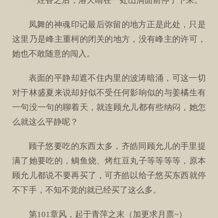
一炷香之后，洛天晴在一处山洞面前停了下来。
凤舞的神魂印记最后弥留的地方正是此处，只是
这里乃是峰主重柯的闭关的地方，没有峰主的许可，
她也不敢随意的闯入。
表面的平静却遮不住内里的波涛暗涌，可这一切
对于林盛夏来说却好似不受任何影响似的与姜橘生有
一句没一句的聊着天，就连顾允儿都有些纳闷，她怎
么就这么平静呢？
顾子悠要吃的东西太多，齐皓同顾允儿的手里提
满了她要吃的，鲷鱼烧、烤红豆丸子等等等等，原本
顾允儿都说不要再买了，可齐皓以给子悠买东西就停
不下手，不知不觉的就已经买了这么多。
第101章风，起于青萍之末（加更求月票~）