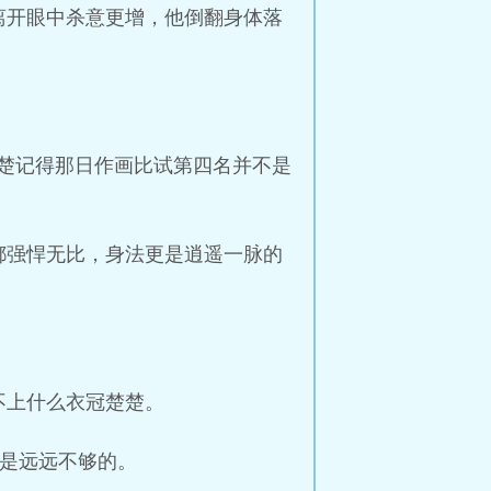
离开眼中杀意更增，他倒翻身体落
楚记得那日作画比试第四名并不是
都强悍无比，身法更是逍遥一脉的
不上什么衣冠楚楚。
力是远远不够的。