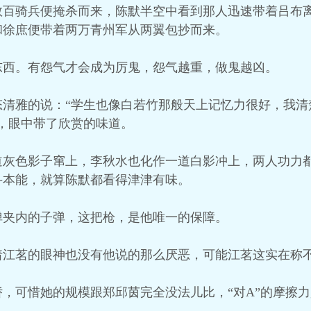
数百骑兵便掩杀而来，陈默半空中看到那人迅速带着吕布
和徐庶便带着两万青州军从两翼包抄而来。
东西。有怨气才会成为厉鬼，怨气越重，做鬼越凶。
态清雅的说：“学生也像白若竹那般天上记忆力很好，我清
，眼中带了欣赏的味道。
道灰色影子窜上，李秋水也化作一道白影冲上，两人功力
斗本能，就算陈默都看得津津有味。
弹夹内的子弹，这把枪，是他唯一的保障。
着江茗的眼神也没有他说的那么厌恶，可能江茗这实在称
，可惜她的规模跟郑邱茵完全没法儿比，“对A”的摩擦