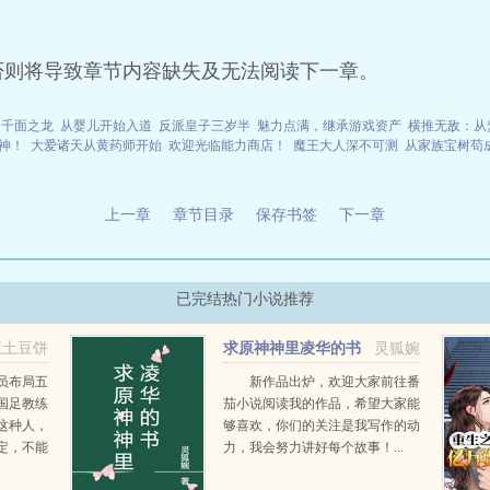
否则将导致章节内容缺失及无法阅读下一章。
千面之龙
从婴儿开始入道
反派皇子三岁半
魅力点满，继承游戏资产
横推无敌：从
神！
大爱诸天从黄药师开始
欢迎光临能力商店！
魔王大人深不可测
从家族宝树苟
上一章
章节目录
保存书签
下一章
已完结热门小说推荐
葱土豆饼
求原神神里凌华的书
灵狐婉
员布局五
新作品出炉，欢迎大家前往番
国足教练
茄小说阅读我的作品，希望大家能
这种人，
够喜欢，你们的关注是我写作的动
定，不能
力，我会努力讲好每个故事！...
葩规