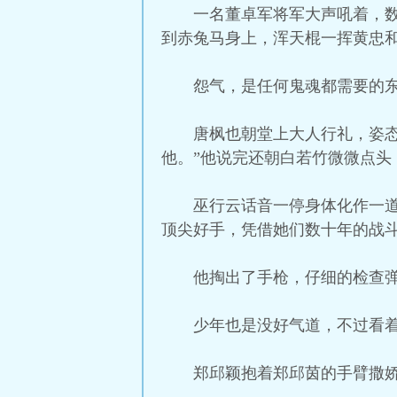
一名董卓军将军大声吼着，
到赤兔马身上，浑天棍一挥黄忠
怨气，是任何鬼魂都需要的
唐枫也朝堂上大人行礼，姿
他。”他说完还朝白若竹微微点头
巫行云话音一停身体化作一
顶尖好手，凭借她们数十年的战
他掏出了手枪，仔细的检查
少年也是没好气道，不过看
郑邱颖抱着郑邱茵的手臂撒娇