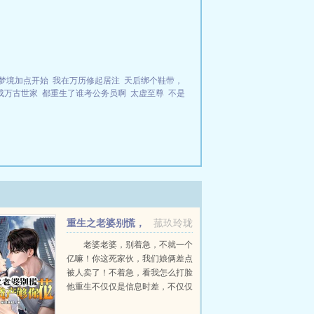
梦境加点开始
我在万历修起居注
天后绑个鞋带，
成万古世家
都重生了谁考公务员啊
太虚至尊
不是
重生之老婆别慌，
菰玖玲珑
亿万资产够你花
老婆老婆，别着急，不就一个
亿嘛！你这死家伙，我们娘俩差点
被人卖了！不着急，看我怎么打脸
他重生不仅仅是信息时差，不仅仅
是系统资源，还有无限摄取的脑洞