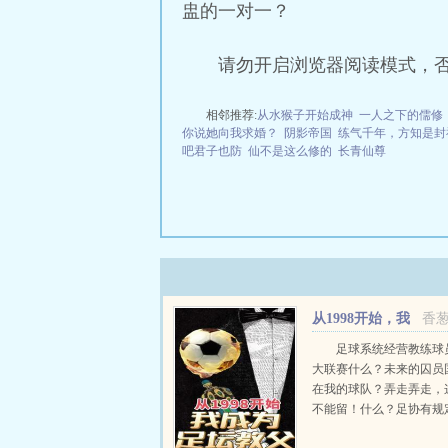
盅的一对一？
请勿开启浏览器阅读模式，
相邻推荐:
从水猴子开始成神
一人之下的儒修
你说她向我求婚？
阴影帝国
练气千年，方知是封
吧君子也防
仙不是这么修的
长青仙尊
从1998开始，我
香
成为足坛教父
足球系统经营教练球
大联赛什么？未来的囚员
在我的球队？弄走弄走，
不能留！什么？足协有规
自由交易球员？哪来的奇