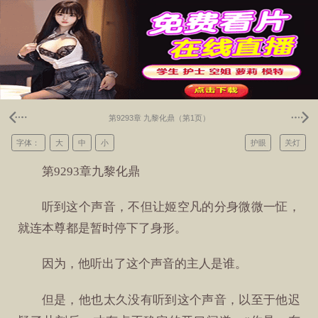
第9293章 九黎化鼎（第1页）
字体：
大
中
小
护眼
关灯
第9293章九黎化鼎
听到这个声音，不但让姬空凡的分身微微一怔，
就连本尊都是暂时停下了身形。
因为，他听出了这个声音的主人是谁。
但是，他也太久没有听到这个声音，以至于他迟